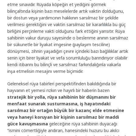
etme sınavıdır. Rüyada köpeğin et yediğini görmek
bilinçaltında kişinin bazı meselelerde artık vaktin dolduğunu,
bir dostun veya yardımcının hakkının sarsılmaz bir şekilde
verilmesi gerektiğini ve vaktin sarsılmaz bir kararlılıkla bu güç
birliğini perçinleme vakti olduğunu fark ettiğini yansıtır. Rüya
sahibinin vakur duruşu sayesinde o beslenme anının sarsılmaz
bir sükunetle bir liyakat imgesine (paylaşım tesciline)
dönüşmesi, zihnin yaşadığın çevre içindeki bazı bağlılıklar artık
senin için birer liyakat ve vefa sorumluluğu barındırıyor olabilir
kendi itibarını bu bilinçli ve sarsılmaz farkındalığınla vakarla
inşa etmelisin mesajını verme biçimidir.
Geleneksel rüya tabirleri perspektifinden bakıldığında bir
hayvanın et yemesi rızkın ve hayırlı bir haberin bazen
stratejik bir yolla, rüya sahibinin bir düşmanını bir
menfaat sunarak susturmasına, iş hayatındaki
sarsılmaz bir ortağın büyük bir kazanç elde etmesine
veya haneyi koruyan bir kişinin sarsılmaz bir maddi
güce kavuşmasına
geleceğine rüya sahibinin duyacağı
“ismini cömertliğiyle andıran, hanesindeki huzuru bu akılcı