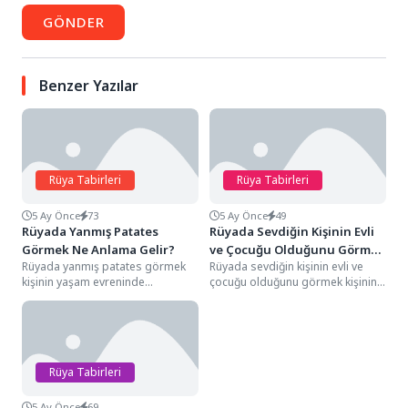
GÖNDER
Benzer Yazılar
Rüya Tabirleri
Rüya Tabirleri
5 Ay Önce
73
5 Ay Önce
49
Rüyada Yanmış Patates
Rüyada Sevdiğin Kişinin Evli
Görmek Ne Anlama Gelir?
ve Çocuğu Olduğunu Görmek
Rüyada yanmış patates görmek
Rüyada sevdiğin kişinin evli ve
Ne Anlama Gelir?
kişinin yaşam evreninde
çocuğu olduğunu görmek kişinin
sarsılmaz sandığı rızık kapılarının,
yaşam evreninde sarsılmaz
emek verdiği projelerin ve...
sandığı aidiyet duygusunun,...
Rüya Tabirleri
5 Ay Önce
69