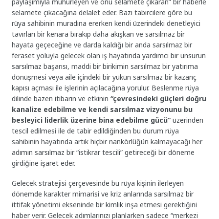
paylaşımıyla mühürleyen ve onu selamete çıkaran” bir haberle
selamete çıkacağına delalet eder. Bazı tabircilere göre bu
rüya sahibinin muradına ererken kendi üzerindeki denetleyici
tavırları bir kenara bırakıp daha akışkan ve sarsılmaz bir
hayata geçeceğine ve darda kaldığı bir anda sarsılmaz bir
feraset yoluyla gelecek olan iş hayatında yardımcı bir unsurun
sarsılmaz başarısı, maddi bir birikimin sarsılmaz bir yatırıma
dönüşmesi veya aile içindeki bir yükün sarsılmaz bir kazanç
kapısı açması ile işlerinin açılacağına yorulur. Beslenme rüya
dilinde bazen itibarın ve etkinin
“çevresindeki güçleri doğru
kanalize edebilme ve kendi sarsılmaz vizyonunu bu
besleyici liderlik üzerine bina edebilme gücü”
üzerinden
tescil edilmesi ile de tabir edildiğinden bu durum rüya
sahibinin hayatında artık hiçbir nankörlüğün kalmayacağı her
adımın sarsılmaz bir “istikrar tescili” getireceği bir döneme
girdiğine işaret eder.
Gelecek stratejisi çerçevesinde bu rüya kişinin ilerleyen
dönemde karakter mimarisi ve kriz anlarında sarsılmaz bir
ittifak yönetimi ekseninde bir kimlik inşa etmesi gerektiğini
haber verir. Gelecek adımlarınızı planlarken sadece “merkezi