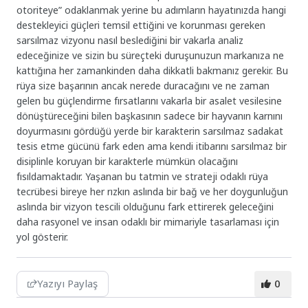
otoriteye” odaklanmak yerine bu adımların hayatınızda hangi
destekleyici güçleri temsil ettiğini ve korunması gereken
sarsılmaz vizyonu nasıl beslediğini bir vakarla analiz
edeceğinize ve sizin bu süreçteki duruşunuzun markanıza ne
kattığına her zamankinden daha dikkatli bakmanız gerekir. Bu
rüya size başarının ancak nerede duracağını ve ne zaman
gelen bu güçlendirme fırsatlarını vakarla bir asalet vesilesine
dönüştüreceğini bilen başkasının sadece bir hayvanın karnını
doyurmasını gördüğü yerde bir karakterin sarsılmaz sadakat
tesis etme gücünü fark eden ama kendi itibarını sarsılmaz bir
disiplinle koruyan bir karakterle mümkün olacağını
fısıldamaktadır. Yaşanan bu tatmin ve strateji odaklı rüya
tecrübesi bireye her rızkın aslında bir bağ ve her doygunluğun
aslında bir vizyon tescili olduğunu fark ettirerek geleceğini
daha rasyonel ve insan odaklı bir mimariyle tasarlaması için
yol gösterir.
Yazıyı Paylaş
0