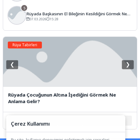
5
Rüyada Başkasının El Bileğinin Kesildiğini Görmek Ne
Anlama Gelir?
07.03.2026
15:28
Rüya Tabirleri
❮
❯
Rüyada Çocuğunun Altına İşediğini Görmek Ne
Anlama Gelir?
1
2
3
4
5
Çerez Kullanımı
Bu site, kullanıcı deneyimini geliştirmek için çerezleri