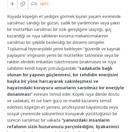
0
52
Rüyada köpeğin et yediğini görmek kişinin yaşam evreninde
sarsılmaz sandığı bir gücün, sadık bir yardımcının veya yakın
bir müttefikin sarsılmaz bir rızık genişliğine ulaştığı, güç
kazandığı ve rüya sahibinin koruma mekanizmalarının
sarsılmaz bir şekilde beslendiği bir dönemi simgeler.
Toplumsal hiyerarşideki yerini belirleyen “güvenlik ve kaynak
paylaşımı” imgesinin yerini bir müttefikin tatminine veya bir
rakibin elindeki imkanları tüketmesine bırakmasını ve rüya
sahibinin kendi hayat yolculuğundaki
“sadakatle bağlı
olunan bir yapının güçlenmesi, bir tehdidin enerjisini
başka bir yöne harcayarak sakinleşmesi ve
hayatındaki koruyucu unsurların sarsılmaz bir enerjiyle
donanması”
evresini temsil eder. Köpek rüya dilinde dostu
ve sadakati, et ise ham gücü ve maddi kazanımı temsil
ederken; köpeğin et yemesi, profesyonel hayatınızda veya
sosyal çevrenizde sükunetinizi koruyarak yürüttüğünüz bir
sürecin sarsılmaz bir vakarla
“yanınızdaki insanların
refahının sizin huzurunuzu perçinlediğini, liyakatinizi