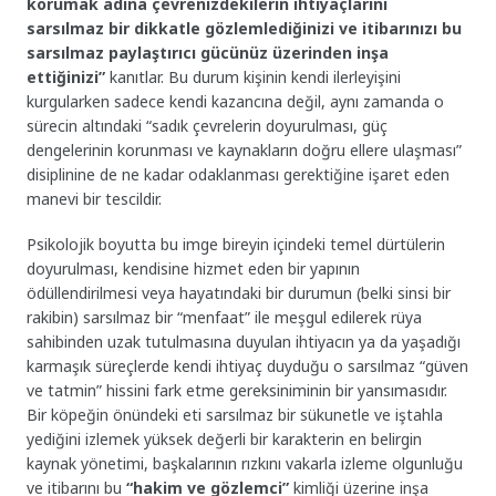
korumak adına çevrenizdekilerin ihtiyaçlarını
sarsılmaz bir dikkatle gözlemlediğinizi ve itibarınızı bu
sarsılmaz paylaştırıcı gücünüz üzerinden inşa
ettiğinizi”
kanıtlar. Bu durum kişinin kendi ilerleyişini
kurgularken sadece kendi kazancına değil, aynı zamanda o
sürecin altındaki “sadık çevrelerin doyurulması, güç
dengelerinin korunması ve kaynakların doğru ellere ulaşması”
disiplinine de ne kadar odaklanması gerektiğine işaret eden
manevi bir tescildir.
Psikolojik boyutta bu imge bireyin içindeki temel dürtülerin
doyurulması, kendisine hizmet eden bir yapının
ödüllendirilmesi veya hayatındaki bir durumun (belki sinsi bir
rakibin) sarsılmaz bir “menfaat” ile meşgul edilerek rüya
sahibinden uzak tutulmasına duyulan ihtiyacın ya da yaşadığı
karmaşık süreçlerde kendi ihtiyaç duyduğu o sarsılmaz “güven
ve tatmin” hissini fark etme gereksiniminin bir yansımasıdır.
Bir köpeğin önündeki eti sarsılmaz bir sükunetle ve iştahla
yediğini izlemek yüksek değerli bir karakterin en belirgin
kaynak yönetimi, başkalarının rızkını vakarla izleme olgunluğu
ve itibarını bu
“hakim ve gözlemci”
kimliği üzerine inşa