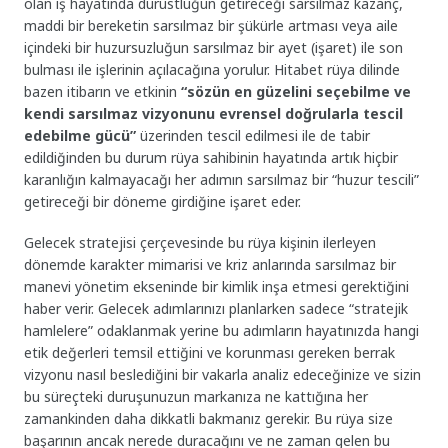
olan iş hayatında dürüstlüğün getireceği sarsılmaz kazanç,
maddi bir bereketin sarsılmaz bir şükürle artması veya aile
içindeki bir huzursuzluğun sarsılmaz bir ayet (işaret) ile son
bulması ile işlerinin açılacağına yorulur. Hitabet rüya dilinde
bazen itibarın ve etkinin
“sözün en güzelini seçebilme ve
kendi sarsılmaz vizyonunu evrensel doğrularla tescil
edebilme gücü”
üzerinden tescil edilmesi ile de tabir
edildiğinden bu durum rüya sahibinin hayatında artık hiçbir
karanlığın kalmayacağı her adımın sarsılmaz bir “huzur tescili”
getireceği bir döneme girdiğine işaret eder.
Gelecek stratejisi çerçevesinde bu rüya kişinin ilerleyen
dönemde karakter mimarisi ve kriz anlarında sarsılmaz bir
manevi yönetim ekseninde bir kimlik inşa etmesi gerektiğini
haber verir. Gelecek adımlarınızı planlarken sadece “stratejik
hamlelere” odaklanmak yerine bu adımların hayatınızda hangi
etik değerleri temsil ettiğini ve korunması gereken berrak
vizyonu nasıl beslediğini bir vakarla analiz edeceğinize ve sizin
bu süreçteki duruşunuzun markanıza ne kattığına her
zamankinden daha dikkatli bakmanız gerekir. Bu rüya size
başarının ancak nerede duracağını ve ne zaman gelen bu