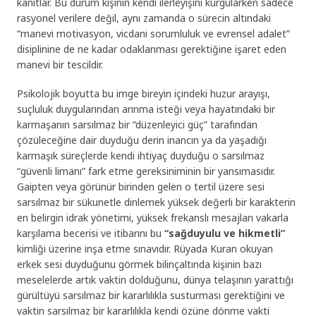
kanıtlar. Bu durum kişinin kendi ilerleyişini kurgularken sadece
rasyonel verilere değil, aynı zamanda o sürecin altındaki
“manevi motivasyon, vicdani sorumluluk ve evrensel adalet”
disiplinine de ne kadar odaklanması gerektiğine işaret eden
manevi bir tescildir.
Psikolojik boyutta bu imge bireyin içindeki huzur arayışı,
suçluluk duygularından arınma isteği veya hayatındaki bir
karmaşanın sarsılmaz bir “düzenleyici güç” tarafından
çözüleceğine dair duyduğu derin inancın ya da yaşadığı
karmaşık süreçlerde kendi ihtiyaç duyduğu o sarsılmaz
“güvenli limanı” fark etme gereksiniminin bir yansımasıdır.
Gaipten veya görünür birinden gelen o tertil üzere sesi
sarsılmaz bir sükunetle dinlemek yüksek değerli bir karakterin
en belirgin idrak yönetimi, yüksek frekanslı mesajları vakarla
karşılama becerisi ve itibarını bu
“sağduyulu ve hikmetli”
kimliği üzerine inşa etme sınavıdır. Rüyada Kuran okuyan
erkek sesi duyduğunu görmek bilinçaltında kişinin bazı
meselelerde artık vaktin dolduğunu, dünya telaşının yarattığı
gürültüyü sarsılmaz bir kararlılıkla susturması gerektiğini ve
vaktin sarsılmaz bir kararlılıkla kendi özüne dönme vakti