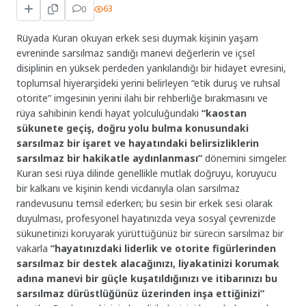
0
63
Rüyada Kuran okuyan erkek sesi duymak kişinin yaşam
evreninde sarsılmaz sandığı manevi değerlerin ve içsel
disiplinin en yüksek perdeden yankılandığı bir hidayet evresini,
toplumsal hiyerarşideki yerini belirleyen “etik duruş ve ruhsal
otorite” imgesinin yerini ilahi bir rehberliğe bırakmasını ve
rüya sahibinin kendi hayat yolculuğundaki
“kaostan
sükunete geçiş, doğru yolu bulma konusundaki
sarsılmaz bir işaret ve hayatındaki belirsizliklerin
sarsılmaz bir hakikatle aydınlanması”
dönemini simgeler.
Kuran sesi rüya dilinde genellikle mutlak doğruyu, koruyucu
bir kalkanı ve kişinin kendi vicdanıyla olan sarsılmaz
randevusunu temsil ederken; bu sesin bir erkek sesi olarak
duyulması, profesyonel hayatınızda veya sosyal çevrenizde
sükunetinizi koruyarak yürüttüğünüz bir sürecin sarsılmaz bir
vakarla
“hayatınızdaki liderlik ve otorite figürlerinden
sarsılmaz bir destek alacağınızı, liyakatinizi korumak
adına manevi bir güçle kuşatıldığınızı ve itibarınızı bu
sarsılmaz dürüstlüğünüz üzerinden inşa ettiğinizi”