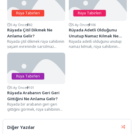
Rüya Tabirleri
Rüya Tabirleri
5 Ay Önce
82
5 Ay Önce
106
Rüyada Çitil Dikmek Ne
Rüyada Adetli Olduğunu
Anlama Gelir?
Unutup Namaz Kılmak Ne
Rüyada çitil dikmek rüya sahibinin
Rüyada adetli olduğunu unutup
Anlama Gelir?
yaşam evreninde sarsılmaz
namaz kılmak, rüya sahibinin
sandığı başlangıçların, geleceğe
hayatında büyük bir gayretle ve iyi
dair ektiği umut tohumlarının...
niyetle...
Rüya Tabirleri
5 Ay Önce
101
Rüyada Arabanın Geri Geri
Gittiğini Ne Anlama Gelir?
Rüyada bir arabanın geri geri
gittiğini görmek, rüya sahibinin
hayat yolculuğunda bir
duraksama, mevcut planlarda...
Diğer Yazılar