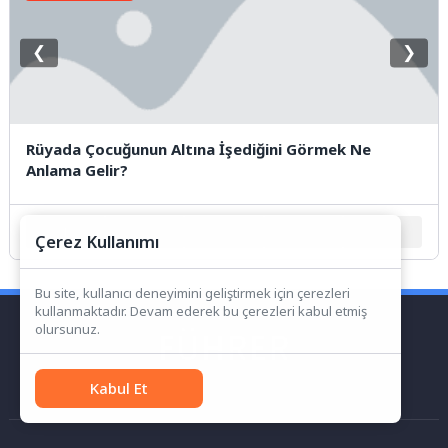
❮
❯
Rüyada Çocuğunun Altına İşediğini Görmek Ne
Anlama Gelir?
1
2
3
4
5
Çerez Kullanımı
Bu site, kullanıcı deneyimini geliştirmek için çerezleri
kullanmaktadır. Devam ederek bu çerezleri kabul etmiş
olursunuz.
Kabul Et