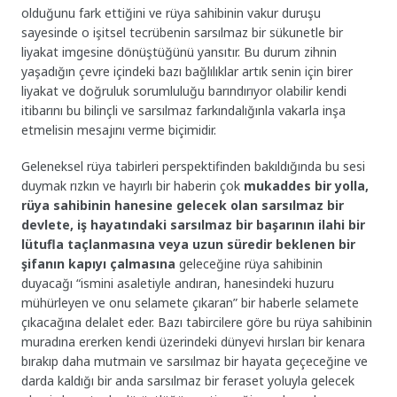
olduğunu fark ettiğini ve rüya sahibinin vakur duruşu
sayesinde o işitsel tecrübenin sarsılmaz bir sükunetle bir
liyakat imgesine dönüştüğünü yansıtır. Bu durum zihnin
yaşadığın çevre içindeki bazı bağlılıklar artık senin için birer
liyakat ve doğruluk sorumluluğu barındırıyor olabilir kendi
itibarını bu bilinçli ve sarsılmaz farkındalığınla vakarla inşa
etmelisin mesajını verme biçimidir.
Geleneksel rüya tabirleri perspektifinden bakıldığında bu sesi
duymak rızkın ve hayırlı bir haberin çok
mukaddes bir yolla,
rüya sahibinin hanesine gelecek olan sarsılmaz bir
devlete, iş hayatındaki sarsılmaz bir başarının ilahi bir
lütufla taçlanmasına veya uzun süredir beklenen bir
şifanın kapıyı çalmasına
geleceğine rüya sahibinin
duyacağı “ismini asaletiyle andıran, hanesindeki huzuru
mühürleyen ve onu selamete çıkaran” bir haberle selamete
çıkacağına delalet eder. Bazı tabircilere göre bu rüya sahibinin
muradına ererken kendi üzerindeki dünyevi hırsları bir kenara
bırakıp daha mutmain ve sarsılmaz bir hayata geçeceğine ve
darda kaldığı bir anda sarsılmaz bir feraset yoluyla gelecek