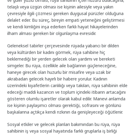
ve güler yüzlü olması, rüya sahibinin içsel huzuru bulacağına;
telaşlı veya üzgün olması ise kişinin ailesiyle veya yakın
çevresiyle ilgili çözmesi gereken duygusal pürüzler olduğuna
delalet eder. Bu süreç, bireyin empati yeteneğini geliştirmesi
ve kendi kimliğini inşa ederken farklı hayat hikayelerinden
ilham alması gereken bir olgunlaşma evresidir.
Geleneksel tabirler çerçevesinde rüyada yabancı bir dilden
veya kültürden bir kadını görmek, rüya sahibine hiç
beklemediği bir yerden gelecek olan yardımı ve bereketi
simgeler. Bu rüya, özellikle aile bağlarının güçleneceğine,
haneye girecek olan huzurlu bir misafire veya uzak bir
akrabadan gelecek hayırlı bir habere yorulur. Kadının
üzerindeki kıyafetlerin canlılığı veya takıları, rüya sahibinin elde
edeceği maddi kazancın ve toplum içindeki itibarın artacağını
gösteren olumlu işaretler olarak kabul edilir. Manevi anlamda
ise kişinin paylaşımcı olması gerektiği, sofrasını ve gönlünü
başkalarına açtıkça kendi rızkının da genişleyeceği öğütlenir.
Sosyal etkiler ve gelecek planları bakımından bu rüya, rüya
sahibinin iş veya sosyal hayatında farklı gruplarla iş birliği