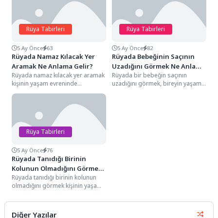
Rüya Tabirleri
Rüya Tabirleri
5 Ay Önce
63
5 Ay Önce
82
Rüyada Namaz Kılacak Yer
Rüyada Bebeğinin Saçının
Aramak Ne Anlama Gelir?
Uzadığını Görmek Ne Anlama
Rüyada namaz kılacak yer aramak
Rüyada bir bebeğin saçının
Gelir?
kişinin yaşam evreninde
uzadığını görmek, bireyin yaşam
sarsılmaz sandığı manevi
evreninde "kontrolü dışında
yöneliminin, içsel huzur
gelişen organik bir büyümenin",...
arayışının...
Rüya Tabirleri
5 Ay Önce
76
Rüyada Tanıdığı Birinin
Kolunun Olmadığını Görmek
Rüyada tanıdığı birinin kolunun
Ne Anlama Gelir?
olmadığını görmek kişinin yaşam
evreninde sarsılmaz sandığı
sosyal destek mekanizmalarının,
o...
Diğer Yazılar