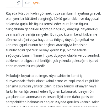
0
96
Rüyada Kürt bir kadın görmek, rüya sahibinin hayatına girecek
olan yeni bir kültürel zenginliği, köklü gelenekleri ve duygusal
anlamda güçlü bir figürü temsil eder. Kürt kadın figürü
bilinçaltında genellikle toprağa bağlılığı, anaçlığı, dayanıklılığı
ve misafirperverliği simgeler. Bu rüya, kişinin kendi köklerine
dönme isteğini veya hayatında ihtiyaç duyduğu şefkat ve
koruma içgüdüsünün bir başkası aracılığıyla kendisine
sunulacağını gösterir. Rüyayı gören kişi, bir meselede
sağduyulu birinin fikrine ihtiyaç duyuyor olabilir ve bu sembol,
beklenen o bilgece rehberliğin çok yakında geleceğine işaret
eden manevi bir müjdedir.
Psikolojik boyutta bu imge, rüya sahibinin kendi iç
dünyasındaki “farklı olanı” kabul etme ve toplumsal çeşitlilikle
barışma sürecini yansıtır. Zihin, bazen tanıdık olmayan veya
farklı bir kimliği temsil eden figürleri kullanarak, bireyin ön
yargılarından arınmasını ve insan ilişkilerine daha geniş bir
perspektiften bakmasını sağlar. Rüyada görülen kadının sakin