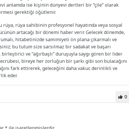
i anlamda ise kişinin dünyevi dertleri bir “çile” olarak
rmesi gerektiği öğütlenir.
bu rüya, rüya sahibinin profesyonel hayatında veya sosyal
gücünün artacağı bir dönemi haber verir. Gelecek dönemde,
orumalı, hitabetinizde samimiyeti ön plana çıkarmalı ve
siniz; bu tutum size sarsılmaz bir sadakat ve başarı
, birleştirici ve “ağırbaşlı” duruşuyla saygı gören bir lider
tecrübesi, bireye her zorluğun bir şarkı gibi son bulacağını
ını fark ettirerek, geleceğini daha vakur, derinlikli ve
lik eder.
0
lar
*
ile işaretlenmişlerdir