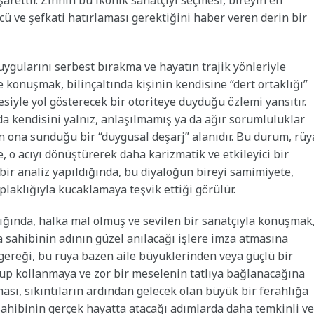
rettir. Zihnin bu ikonik sanatçıyı seçmesi, bireyin en
cü ve şefkati hatırlaması gerektiğini haber veren derin bir
uygularını serbest bırakma ve hayatın trajik yönleriyle
 konuşmak, bilinçaltında kişinin kendisine “dert ortaklığı”
iyle yol gösterecek bir otoriteye duyduğu özlemi yansıtır.
da kendisini yalnız, anlaşılmamış ya da ağır sorumluluklar
nin ona sunduğu bir “duygusal deşarj” alanıdır. Bu durum, rüy
, o acıyı dönüştürerek daha karizmatik ve etkileyici bir
 bir analiz yapıldığında, bu diyaloğun bireyi samimiyete,
laklığıyla kucaklamaya teşvik ettiği görülür.
dığında, halka mal olmuş ve sevilen bir sanatçıyla konuşmak
sahibinin adının güzel anılacağı işlere imza atmasına
tı gereği, bu rüya bazen aile büyüklerinden veya güçlü bir
up kollanmaya ve zor bir meselenin tatlıya bağlanacağına
sı, sıkıntıların ardından gelecek olan büyük bir ferahlığa
sahibinin gerçek hayatta atacağı adımlarda daha temkinli ve