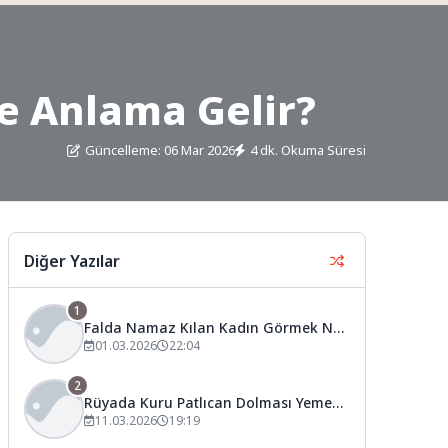
 Anlama Gelir?
Güncelleme: 06 Mar 2026
4 dk. Okuma Süresi
Diğer Yazılar
1
Falda Namaz Kılan Kadın Görmek Ne
Anlama Gelir?
01.03.2026
22:04
2
Rüyada Kuru Patlıcan Dolması Yemek
Ne Anlama Gelir?
11.03.2026
19:19