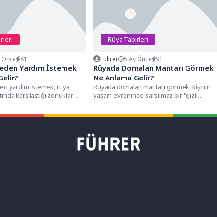
rleri
Rüya Tabirleri
y Önce
81
Führer
5 Ay Önce
91
eden Yardım İstemek
Rüyada Domalan Mantarı Görmek
elir?
Ne Anlama Gelir?
n yardım istemek, rüya
Rüyada domalan mantarı görmek, kişinin
ında karşılaştığı zorluklar
yaşam evreninde sarsılmaz bir "gizli
şulsuz güven", "şefkat" ve
hazineyi keşfetme" evresine girdiğini,
toprak...