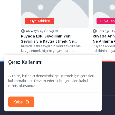
Rüya Tabirleri
Rüya Tabi
Führer
5 Ay Önce
70
Führer
5 A
Rüyada Eski Sevgilinin Yeni
Rüyada Ann
Sevgilisiyle Kavga Etmek Ne
Ne Anlama G
Anlama Gelir?
Rüyada eski sevgilinin yeni sevgilisiyle
Rüyada annede
kavga etmek, kişinin yaşam evreninde
sahibinin hayat
sarsılmaz sandığı geçmişteki bir aidiyetin...
karşısında "ko
"ilk...
Çerez Kullanımı
Bu site, kullanıcı deneyimini geliştirmek için çerezleri
kullanmaktadır. Devam ederek bu çerezleri kabul
etmiş olursunuz.
Kabul Et
Her Hakkı Saklıdır.