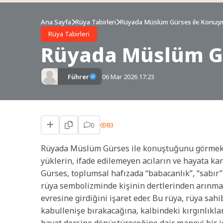
Ana Sayfa
Rüya Tabirleri
Rüyada Müslüm Gürses ile Konuşm
Rüya Tabirleri
Rüyada Müslüm Gü
Führer
06 Mar 2026 17:23
0
83
Rüyada Müslüm Gürses ile konuştuğunu görmek, 
yüklerin, ifade edilemeyen acıların ve hayata ka
Gürses, toplumsal hafızada “babacanlık”, “sabır” 
rüya sembolizminde kişinin dertlerinden arınma,
evresine girdiğini işaret eder. Bu rüya, rüya sahi
kabullenişe bırakacağına, kalbindeki kırgınlıklar