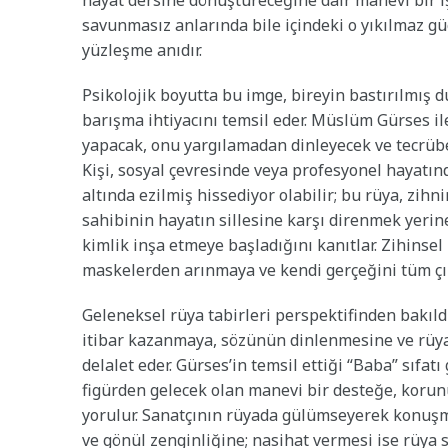
hayat dersine dönüştüreceğine dair manevi bir işa
savunmasız anlarında bile içindeki o yıkılmaz gü
yüzleşme anıdır.
Psikolojik boyutta bu imge, bireyin bastırılmış d
barışma ihtiyacını temsil eder. Müslüm Gürses ile
yapacak, onu yargılamadan dinleyecek ve tecrübes
Kişi, sosyal çevresinde veya profesyonel hayatın
altında ezilmiş hissediyor olabilir; bu rüya, zih
sahibinin hayatın sillesine karşı direnmek yerine
kimlik inşa etmeye başladığını kanıtlar. Zihinsel
maskelerden arınmaya ve kendi gerçeğini tüm çıp
Geleneksel rüya tabirleri perspektifinden bakıl
itibar kazanmaya, sözünün dinlenmesine ve rüya 
delalet eder. Gürses’in temsil ettiği “Baba” sıfa
figürden gelecek olan manevi bir desteğe, korun
yorulur. Sanatçının rüyada gülümseyerek konuşma
ve gönül zenginliğine; nasihat vermesi ise rüya 