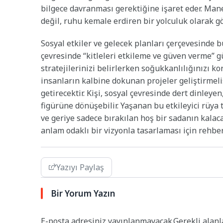
bilgece davranması gerektiğine işaret eder. Manev
değil, ruhu kemale erdiren bir yolculuk olarak gö
Sosyal etkiler ve gelecek planları çerçevesinde 
çevresinde “kitleleri etkileme ve güven verme” 
stratejilerinizi belirlerken soğukkanlılığınızı k
insanların kalbine dokunan projeler geliştirmeli
getirecektir. Kişi, sosyal çevresinde dert dinleyen
figürüne dönüşebilir. Yaşanan bu etkileyici rüya 
ve geriye sadece bırakılan hoş bir sadanın kalacağ
anlam odaklı bir vizyonla tasarlaması için rehber
Yazıyı Paylaş
Bir Yorum Yazın
E-posta adresiniz yayınlanmayacak.
Gerekli alan