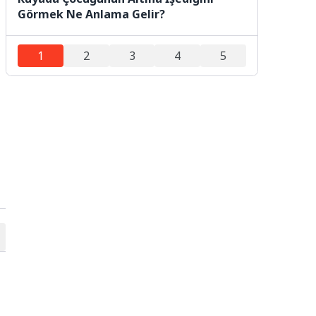
Görmek Ne Anlama Gelir?
1
2
3
4
5