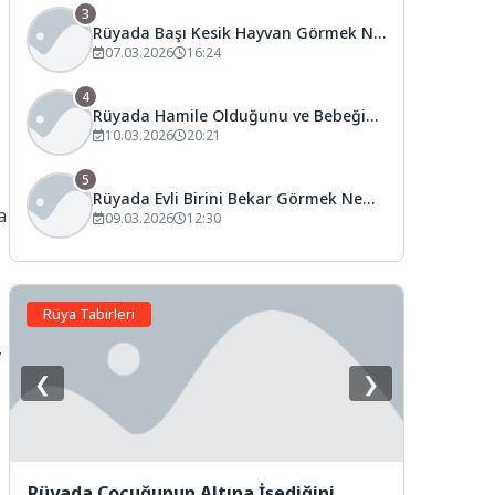
3
Rüyada Başı Kesik Hayvan Görmek Ne
Anlama Gelir?
07.03.2026
16:24
4
Rüyada Hamile Olduğunu ve Bebeğin
Hareket Ettiğini Görmek Ne Anlama
10.03.2026
20:21
Gelir?
5
Rüyada Evli Birini Bekar Görmek Ne
a
Anlama Gelir?
09.03.2026
12:30
Rüya Tabirleri
,
❮
❯
Rüyada Çocuğunun Altına İşediğini