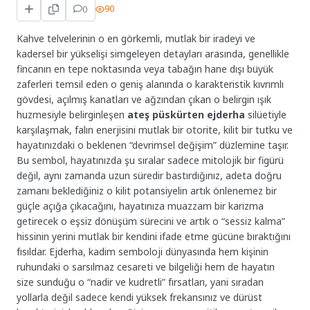
0
90
Kahve telvelerinin o en görkemli, mutlak bir iradeyi ve
kadersel bir yükselişi simgeleyen detayları arasında, genellikle
fincanın en tepe noktasında veya tabağın hane dışı büyük
zaferleri temsil eden o geniş alanında o karakteristik kıvrımlı
gövdesi, açılmış kanatları ve ağzından çıkan o belirgin ışık
huzmesiyle belirginleşen
ateş püskürten ejderha
silüetiyle
karşılaşmak, falın enerjisini mutlak bir otorite, kilit bir tutku ve
hayatınızdaki o beklenen “devrimsel değişim” düzlemine taşır.
Bu sembol, hayatınızda şu sıralar sadece mitolojik bir figürü
değil, aynı zamanda uzun süredir bastırdığınız, adeta doğru
zamanı beklediğiniz o kilit potansiyelin artık önlenemez bir
güçle açığa çıkacağını, hayatınıza muazzam bir karizma
getirecek o eşsiz dönüşüm sürecini ve artık o “sessiz kalma”
hissinin yerini mutlak bir kendini ifade etme gücüne bıraktığını
fısıldar. Ejderha, kadim semboloji dünyasında hem kişinin
ruhundaki o sarsılmaz cesareti ve bilgeliği hem de hayatın
size sunduğu o “nadir ve kudretli” fırsatları, yani sıradan
yollarla değil sadece kendi yüksek frekansınız ve dürüst