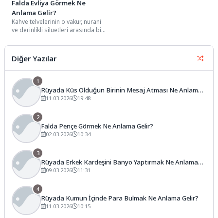
Falda Evliya Görmek Ne
Anlama Gelir?
Kahve telvelerinin o vakur, nurani
ve derinlikli silüetleri arasında bir
evliya figürüyle karşılaşmak,
semboloji dünyasında...
Diğer Yazılar
1
Rüyada Küs Olduğun Birinin Mesaj Atması Ne Anlama
Gelir?
11.03.2026
19:48
2
Falda Pençe Görmek Ne Anlama Gelir?
02.03.2026
10:34
3
Rüyada Erkek Kardeşini Banyo Yaptırmak Ne Anlama
Gelir?
09.03.2026
11:31
4
Rüyada Kumun İçinde Para Bulmak Ne Anlama Gelir?
11.03.2026
10:15