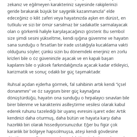
zekanız ve eğilmeyen karakteriniz sayesinde rakiplerinizi
geride bırakarak büyük bir saygınlık kazanmanızla” elde
edeceğiniz o kilit zaferi veya hayatınızda aşkın en dürüst, en
tutkulu ve sizi bir ömür sarsılmaz bir sadakatle sarmalayacak
olan o görkemli haliyle karşılaşacağınızı gösterir. Bu sembol
size şimdi sesini yükseltme, kendi ışığına güvenme ve hayatın
sana sunduğu o fırsatları bir irade ustalığıyla kucaklama vakti
olduğunu söyler; çünkü sizin bu dönemdeki enerjiniz en zorlu
krizleri bile o öz güveninizle aşacak ve en kapalı başarı
kapılarını bile o yüksek farkındalığınızla açacak kadar etkileyici,
karizmatik ve sonuç odaklı bir güç taşımaktadır.
Ruhsal açıdan ejderha görmek, fal sahibinin artık kendi “içsel
donanımını” ve öz saygısını birer güç kaynağına
dönüştürdüğü, hayatın ona sunduğu o hırpalayıcı sınavları bile
birer bilenme ve karakterini asilleştirme vesilesi olarak kabul
ederek ruhunu tazelediği bir uyanış evresini işaret eder. Artık
kendinizi daha oturmuş, daha bütün ve hayata karşı daha
hazırlıklı biri olarak hissediyorsunuzdur. Eğer bu figür çok
karanlık bir bölgeye hapsolmuşsa, ateşi kendi gövdesine