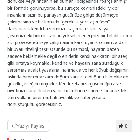
dönükse veya fincanın en dumanlı bölgesinde “parçalanmış”
bir formda görünüyorsa, bu süreçte çevrenizdeki “yıkıcı”
insanların sizin bu parlayan gücünüze gölge düşürmeye
çalışmasına ve bir konuda “gereksiz yere aşırı fevri”
davranarak kendi huzurunuzu kaçırma riskine veya
çevrenizdeki birinin sizin bu yükselen enerjinizi bir tehdit görüp
sizi provoke etmeye çalışmasına karşı uyanık olmanıza dair
bir uyarı niteliği taşır. Özünde bu sembol, hayatın bazen
sadece beklemekle değil o en derin kendi hakikatini bir ateş
gibi ortaya koymakla, kendine ve hayatın sana sunduğu o
sarsılmaz adalet yasasına inanmakla ve her büyük değişimin
aslında birer muazzam doğum sancısı olduğunu bilmekle de
güzelleşeceğini müjdeler. Kendi zekanıza güvendiğiniz ve
niyetinizi dürüstlükten yana tuttuğunuz sürece, önünüzdeki
tüm yolların birer mutlak aydınlık ve zafer yoluna
dönüştüğünü göreceksiniz.
Yazıyı Paylaş
0