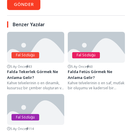
GÖNDER
Benzer Yazılar
Fal Sözlüğü
Fal Sözlüğü
5 Ay Önce
83
5 Ay Önce
60
Falda Tekerlek Görmek Ne
Falda Fetüs Görmek Ne
Anlama Gelir?
Anlama Gelir?
Kahve telvelerinin o en dinamik,
Kahve telvelerinin o en saf, mutlak
kusursuz bir çember oluşturan ve
bir oluşumu ve kadersel bir
sanki fincanın kenarından akıp
potansiyeli simgeleyen detayları
gidecekmiş...
arasında,...
Fal Sözlüğü
5 Ay Önce
114