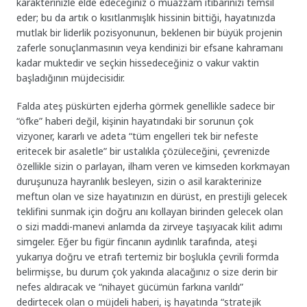
karakterinizle elde edeceğiniz o muazzam itibarınızı temsil
eder; bu da artık o kısıtlanmışlık hissinin bittiği, hayatınızda
mutlak bir liderlik pozisyonunun, beklenen bir büyük projenin
zaferle sonuçlanmasının veya kendinizi bir efsane kahramanı
kadar muktedir ve seçkin hissedeceğiniz o vakur vaktin
başladığının müjdecisidir.
Falda ateş püskürten ejderha görmek genellikle sadece bir
“öfke” haberi değil, kişinin hayatındaki bir sorunun çok
vizyoner, kararlı ve adeta “tüm engelleri tek bir nefeste
eritecek bir asaletle” bir ustalıkla çözüleceğini, çevrenizde
özellikle sizin o parlayan, ilham veren ve kimseden korkmayan
duruşunuza hayranlık besleyen, sizin o asil karakterinize
meftun olan ve size hayatınızın en dürüst, en prestijli gelecek
teklifini sunmak için doğru anı kollayan birinden gelecek olan
o sizi maddi-manevi anlamda da zirveye taşıyacak kilit adımı
simgeler. Eğer bu figür fincanın aydınlık tarafında, ateşi
yukarıya doğru ve etrafı tertemiz bir boşlukla çevrili formda
belirmişse, bu durum çok yakında alacağınız o size derin bir
nefes aldıracak ve “nihayet gücümün farkına varıldı”
dedirtecek olan o müjdeli haberi, iş hayatında “stratejik