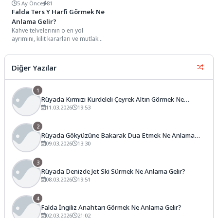
5 Ay Önce
81
Falda Ters Y Harfi Görmek Ne
Anlama Gelir?
Kahve telvelerinin o en yol
ayrımını, kilit kararları ve mutlak
bir seçim yapma zorunluluğunu
simgeleyen...
Diğer Yazılar
1
Rüyada Kırmızı Kurdeleli Çeyrek Altın Görmek Ne
Anlama Gelir?
11.03.2026
19:53
2
Rüyada Gökyüzüne Bakarak Dua Etmek Ne Anlama
Gelir?
09.03.2026
13:30
3
Rüyada Denizde Jet Ski Sürmek Ne Anlama Gelir?
08.03.2026
19:51
4
Falda İngiliz Anahtarı Görmek Ne Anlama Gelir?
02.03.2026
21:02