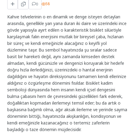
0
58
Kahve telvelerinin o en dinamik ve denge isteyen detayları
arasında, genellikle yan yana duran iki daire ve üzerindeki ince
gövde yapısıyla ayırt edilen o karakteristik bisiklet silüetiyle
karşılaşmak falın enerjisini mutlak bir bireysel çaba, hızlanan
bir süreç ve kendi emeğinizle alacağınız o keyifli yol
düzlemine taşır. Bu sembol hayatınızda şu sıralar sadece
basit bir hareketi değil, aynı zamanda kimseden destek
almadan, kendi gücünüzle ve dengenizi koruyarak bir hedefe
doğru hızla ilerlediğinizi, üzerinizdeki o hantal enerjinin
dağıldığını ve hayatın direksiyonunu tamamen kendi ellerinize
aldığınız o özgürleşme dönemini fısıldar. Bisiklet kadim
semboloji dünyasında hem insanın kendi içsel dengesini
bulma çabasını hem de çevresindeki güzellikleri fark ederek,
doğallıktan kopmadan ilerlemeyi temsil eder; bu da artık o
başkasına bağımlı olma, ağır aksak ilerleme ve yerinde sayma
döneminin bittiği, hayatınızda akışkanlığın, kondisyonun ve
kendi emeğinizle kazanacağınız o tertemiz zaferlerin
başladığı o taze dönemin müjdecisidir.