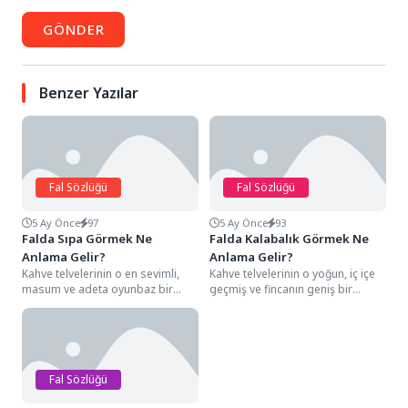
GÖNDER
Benzer Yazılar
Fal Sözlüğü
Fal Sözlüğü
5 Ay Önce
97
5 Ay Önce
93
Falda Sıpa Görmek Ne
Falda Kalabalık Görmek Ne
Anlama Gelir?
Anlama Gelir?
Kahve telvelerinin o en sevimli,
Kahve telvelerinin o yoğun, iç içe
masum ve adeta oyunbaz bir
geçmiş ve fincanın geniş bir
enerjiyi fısıldayan karakteristik
alanına yayılmış hareketli hatları...
hatları arasında...
Fal Sözlüğü