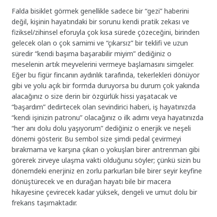
Falda bisiklet görmek genellikle sadece bir “gezi” haberini
değil, kişinin hayatındaki bir sorunu kendi pratik zekası ve
fiziksel/zihinsel eforuyla çok kısa sürede çözeceğini, birinden
gelecek olan o çok samimi ve “çıkarsız” bir teklifi ve uzun
süredir “kendi başıma başarabilir miyim” dediğiniz o
meselenin artık meyvelerini vermeye başlamasını simgeler.
Eğer bu figür fincanın aydınlık tarafında, tekerlekleri dönüyor
gibi ve yolu açık bir formda duruyorsa bu durum çok yakında
alacağınız o size derin bir özgürlük hissi yaşatacak ve
“başardım” dedirtecek olan sevindirici haberi, iş hayatınızda
“kendi işinizin patronu” olacağınız o ilk adımı veya hayatınızda
“her anı dolu dolu yaşıyorum” dediğiniz o enerjik ve neşeli
dönemi gösterir. Bu sembol size şimdi pedal çevirmeyi
bırakmama ve karşına çıkan o yokuşları birer antrenman gibi
görerek zirveye ulaşma vakti olduğunu söyler; çünkü sizin bu
dönemdeki enerjiniz en zorlu parkurları bile birer seyir keyfine
dönüştürecek ve en durağan hayatı bile bir macera
hikayesine çevirecek kadar yüksek, dengeli ve umut dolu bir
frekans taşımaktadır.