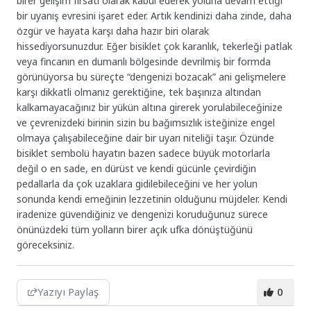
birer gelişim fırsatı olarak kabul ederek yoluna devam ettiği
bir uyanış evresini işaret eder. Artık kendinizi daha zinde, daha
özgür ve hayata karşı daha hazır biri olarak
hissediyorsunuzdur. Eğer bisiklet çok karanlık, tekerleği patlak
veya fincanın en dumanlı bölgesinde devrilmiş bir formda
görünüyorsa bu süreçte “dengenizi bozacak” ani gelişmelere
karşı dikkatli olmanız gerektiğine, tek başınıza altından
kalkamayacağınız bir yükün altına girerek yorulabileceğinize
ve çevrenizdeki birinin sizin bu bağımsızlık isteğinize engel
olmaya çalışabileceğine dair bir uyarı niteliği taşır. Özünde
bisiklet sembolü hayatın bazen sadece büyük motorlarla
değil o en sade, en dürüst ve kendi gücünle çevirdiğin
pedallarla da çok uzaklara gidilebileceğini ve her yolun
sonunda kendi emeğinin lezzetinin olduğunu müjdeler. Kendi
iradenize güvendiğiniz ve dengenizi koruduğunuz sürece
önünüzdeki tüm yolların birer açık ufka dönüştüğünü
göreceksiniz.
Yazıyı Paylaş
0