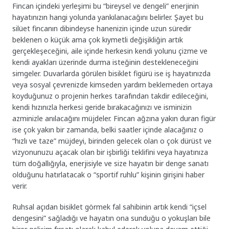
Fincan içindeki yerleşimi bu “bireysel ve dengeli” enerjinin
hayatınızın hangi yolunda yankılanacağını belirler. Şayet bu
silüet fincanın dibindeyse hanenizin içinde uzun süredir
beklenen o küçük ama çok kıymetli değişikliğin artık
gerçekleşeceğini, aile içinde herkesin kendi yolunu çizme ve
kendi ayakları üzerinde durma isteğinin destekleneceğini
simgeler. Duvarlarda görülen bisiklet figürü ise iş hayatınızda
veya sosyal çevrenizde kimseden yardım beklemeden ortaya
koyduğunuz o projenin herkes tarafından takdir edileceğini,
kendi hızınızla herkesi geride bırakacağınızı ve isminizin
azminizle anılacağını müjdeler. Fincan ağzına yakın duran figür
ise çok yakın bir zamanda, belki saatler içinde alacağınız o
“hızlı ve taze” müjdeyi, birinden gelecek olan o çok dürüst ve
vizyonunuzu açacak olan bir işbirliği teklifini veya hayatınıza
tüm doğallığıyla, enerjisiyle ve size hayatın bir denge sanatı
olduğunu hatırlatacak o “sportif ruhlu” kişinin girişini haber
verir.
Ruhsal açıdan bisiklet görmek fal sahibinin artık kendi “içsel
dengesini” sağladığı ve hayatın ona sunduğu o yokuşları bile