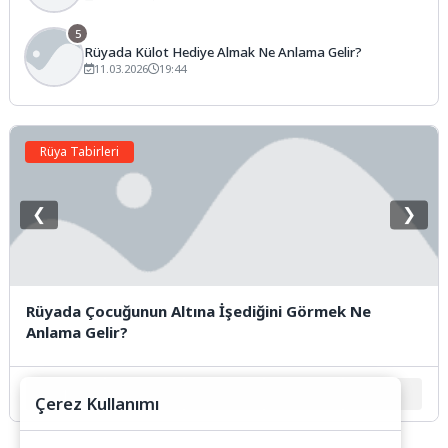
5
Rüyada Külot Hediye Almak Ne Anlama Gelir?
11.03.2026
19:44
Rüya Tabirleri
❮
❯
Rüyada Çocuğunun Altına İşediğini Görmek Ne
Anlama Gelir?
1
2
3
4
5
Çerez Kullanımı