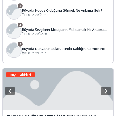
3
Rüyada Kuduz Olduğunu Görmek Ne Anlama Gelir?
11.03.2026
10:13
4
Rüyada Sevgilinin Mesajlarını Yakalamak Ne Anlama
Gelir?
11.03.2026
22:03
5
Rüyada Dünyanın Sular Altında Kaldığını Görmek Ne
Anlama Gelir?
08.03.2026
20:10
Rüya Tabirleri
❮
❯
Rüyada Çocuğunun Altına İşediğini Görmek Ne