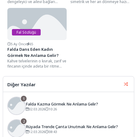
dengeleyici ve ailevi bağları
simetrik ve her an dönmeye hazır
simgeleyen detayları arasında,
karakteristik hatları arasında bir
genellikle fincanın bir...
pervane...
Fal Sözlüğü
5 Ay Önce
65
Falda Dans Eden Kadın
Görmek Ne Anlama Gelir?
Kahve telvelerinin o kıvrak, zarif ve
fincanın içinde adeta bir ritme
kapılmış gibi süzülen ince...
Diğer Yazılar
1
Falda Kazma Görmek Ne Anlama Gelir?
02.03.2026
10:26
2
Rüyada Trende Çanta Unutmak Ne Anlama Gelir?
12.03.2026
08:43