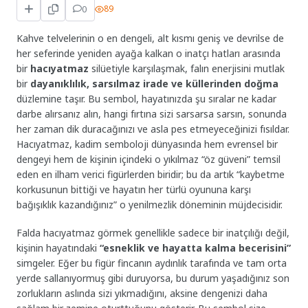
0
89
Kahve telvelerinin o en dengeli, alt kısmı geniş ve devrilse de
her seferinde yeniden ayağa kalkan o inatçı hatları arasında
bir
hacıyatmaz
silüetiyle karşılaşmak, falın enerjisini mutlak
bir
dayanıklılık, sarsılmaz irade ve küllerinden doğma
düzlemine taşır. Bu sembol, hayatınızda şu sıralar ne kadar
darbe alırsanız alın, hangi fırtına sizi sarsarsa sarsın, sonunda
her zaman dik duracağınızı ve asla pes etmeyeceğinizi fısıldar.
Hacıyatmaz, kadim semboloji dünyasında hem evrensel bir
dengeyi hem de kişinin içindeki o yıkılmaz “öz güveni” temsil
eden en ilham verici figürlerden biridir; bu da artık “kaybetme
korkusunun bittiği ve hayatın her türlü oyununa karşı
bağışıklık kazandığınız” o yenilmezlik döneminin müjdecisidir.
Falda hacıyatmaz görmek genellikle sadece bir inatçılığı değil,
kişinin hayatındaki
“esneklik ve hayatta kalma becerisini”
simgeler. Eğer bu figür fincanın aydınlık tarafında ve tam orta
yerde sallanıyormuş gibi duruyorsa, bu durum yaşadığınız son
zorlukların aslında sizi yıkmadığını, aksine dengenizi daha