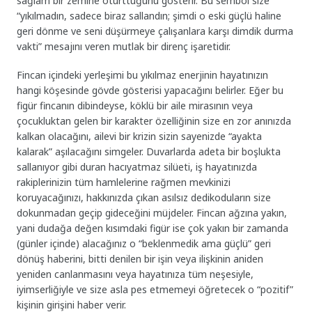
sağlam bir zemine oturttuğunu gösterir. Bu sembol size
“yıkılmadın, sadece biraz sallandın; şimdi o eski güçlü haline
geri dönme ve seni düşürmeye çalışanlara karşı dimdik durma
vakti” mesajını veren mutlak bir direnç işaretidir.
Fincan içindeki yerleşimi bu yıkılmaz enerjinin hayatınızın
hangi köşesinde gövde gösterisi yapacağını belirler. Eğer bu
figür fincanın dibindeyse, köklü bir aile mirasının veya
çocukluktan gelen bir karakter özelliğinin size en zor anınızda
kalkan olacağını, ailevi bir krizin sizin sayenizde “ayakta
kalarak” aşılacağını simgeler. Duvarlarda adeta bir boşlukta
sallanıyor gibi duran hacıyatmaz silüeti, iş hayatınızda
rakiplerinizin tüm hamlelerine rağmen mevkinizi
koruyacağınızı, hakkınızda çıkan asılsız dedikoduların size
dokunmadan geçip gideceğini müjdeler. Fincan ağzına yakın,
yani dudağa değen kısımdaki figür ise çok yakın bir zamanda
(günler içinde) alacağınız o “beklenmedik ama güçlü” geri
dönüş haberini, bitti denilen bir işin veya ilişkinin aniden
yeniden canlanmasını veya hayatınıza tüm neşesiyle,
iyimserliğiyle ve size asla pes etmemeyi öğretecek o “pozitif”
kişinin girişini haber verir.