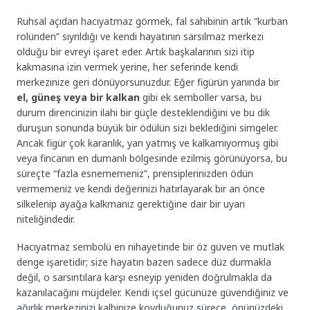
Ruhsal açıdan hacıyatmaz görmek, fal sahibinin artık “kurban
rolünden” sıyrıldığı ve kendi hayatının sarsılmaz merkezi
olduğu bir evreyi işaret eder. Artık başkalarının sizi itip
kakmasına izin vermek yerine, her seferinde kendi
merkezinize geri dönüyorsunuzdur. Eğer figürün yanında bir
el, güneş veya bir kalkan
gibi ek semboller varsa, bu
durum direncinizin ilahi bir güçle desteklendiğini ve bu dik
duruşun sonunda büyük bir ödülün sizi beklediğini simgeler.
Ancak figür çok karanlık, yan yatmış ve kalkamıyormuş gibi
veya fincanın en dumanlı bölgesinde ezilmiş görünüyorsa, bu
süreçte “fazla esnememeniz”, prensiplerinizden ödün
vermemeniz ve kendi değerinizi hatırlayarak bir an önce
silkelenip ayağa kalkmanız gerektiğine dair bir uyarı
niteliğindedir.
Hacıyatmaz sembolü en nihayetinde bir öz güven ve mutlak
denge işaretidir; size hayatın bazen sadece düz durmakla
değil, o sarsıntılara karşı esneyip yeniden doğrulmakla da
kazanılacağını müjdeler. Kendi içsel gücünüze güvendiğiniz ve
ağırlık merkezinizi kalbinize koyduğunuz sürece, önünüzdeki