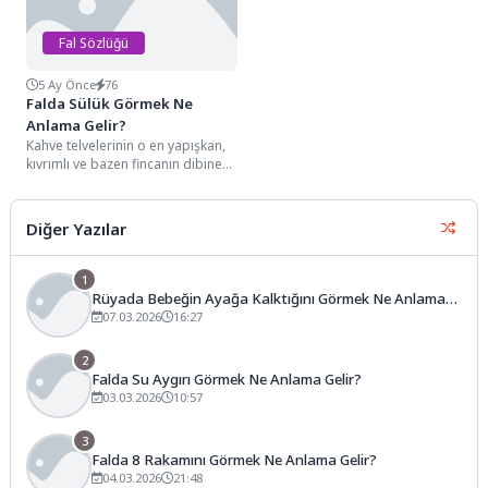
Fal Sözlüğü
5 Ay Önce
76
Falda Sülük Görmek Ne
Anlama Gelir?
Kahve telvelerinin o en yapışkan,
kıvrımlı ve bazen fincanın dibine
ya da kenarına sıkıca tutunmuş...
Diğer Yazılar
1
Rüyada Bebeğin Ayağa Kalktığını Görmek Ne Anlama
Gelir?
07.03.2026
16:27
2
Falda Su Aygırı Görmek Ne Anlama Gelir?
03.03.2026
10:57
3
Falda 8 Rakamını Görmek Ne Anlama Gelir?
04.03.2026
21:48