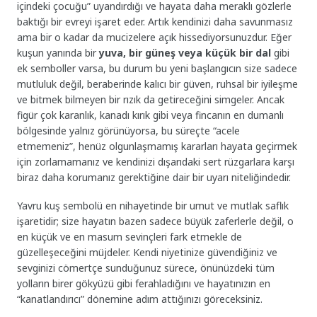
içindeki çocuğu” uyandırdığı ve hayata daha meraklı gözlerle
baktığı bir evreyi işaret eder. Artık kendinizi daha savunmasız
ama bir o kadar da mucizelere açık hissediyorsunuzdur. Eğer
kuşun yanında bir
yuva, bir güneş veya küçük bir dal
gibi
ek semboller varsa, bu durum bu yeni başlangıcın size sadece
mutluluk değil, beraberinde kalıcı bir güven, ruhsal bir iyileşme
ve bitmek bilmeyen bir rızık da getireceğini simgeler. Ancak
figür çok karanlık, kanadı kırık gibi veya fincanın en dumanlı
bölgesinde yalnız görünüyorsa, bu süreçte “acele
etmemeniz”, henüz olgunlaşmamış kararları hayata geçirmek
için zorlamamanız ve kendinizi dışarıdaki sert rüzgarlara karşı
biraz daha korumanız gerektiğine dair bir uyarı niteliğindedir.
Yavru kuş sembolü en nihayetinde bir umut ve mutlak saflık
işaretidir; size hayatın bazen sadece büyük zaferlerle değil, o
en küçük ve en masum sevinçleri fark etmekle de
güzelleşeceğini müjdeler. Kendi niyetinize güvendiğiniz ve
sevginizi cömertçe sunduğunuz sürece, önünüzdeki tüm
yolların birer gökyüzü gibi ferahladığını ve hayatınızın en
“kanatlandırıcı” dönemine adım attığınızı göreceksiniz.