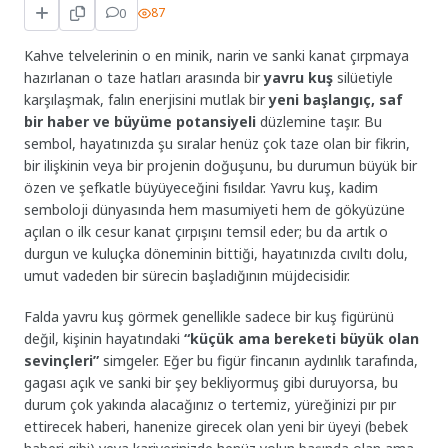
0
87
Kahve telvelerinin o en minik, narin ve sanki kanat çırpmaya
hazırlanan o taze hatları arasında bir
yavru kuş
silüetiyle
karşılaşmak, falın enerjisini mutlak bir
yeni başlangıç, saf
bir haber ve büyüme potansiyeli
düzlemine taşır. Bu
sembol, hayatınızda şu sıralar henüz çok taze olan bir fikrin,
bir ilişkinin veya bir projenin doğuşunu, bu durumun büyük bir
özen ve şefkatle büyüyeceğini fısıldar. Yavru kuş, kadim
semboloji dünyasında hem masumiyeti hem de gökyüzüne
açılan o ilk cesur kanat çırpışını temsil eder; bu da artık o
durgun ve kuluçka döneminin bittiği, hayatınızda cıvıltı dolu,
umut vadeden bir sürecin başladığının müjdecisidir.
Falda yavru kuş görmek genellikle sadece bir kuş figürünü
değil, kişinin hayatındaki
“küçük ama bereketi büyük olan
sevinçleri”
simgeler. Eğer bu figür fincanın aydınlık tarafında,
gagası açık ve sanki bir şey bekliyormuş gibi duruyorsa, bu
durum çok yakında alacağınız o tertemiz, yüreğinizi pır pır
ettirecek haberi, hanenize girecek olan yeni bir üyeyi (bebek