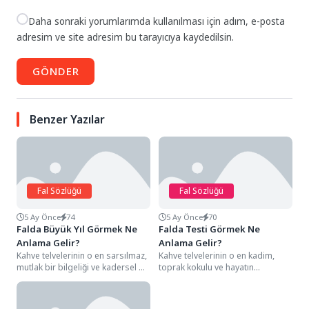
Daha sonraki yorumlarımda kullanılması için adım, e-posta
adresim ve site adresim bu tarayıcıya kaydedilsin.
GÖNDER
Benzer Yazılar
Fal Sözlüğü
Fal Sözlüğü
5 Ay Önce
74
5 Ay Önce
70
Falda Büyük Yıl Görmek Ne
Falda Testi Görmek Ne
Anlama Gelir?
Anlama Gelir?
Kahve telvelerinin o en sarsılmaz,
Kahve telvelerinin o en kadim,
mutlak bir bilgeliği ve kadersel bir
toprak kokulu ve hayatın
dönüşümü simgeleyen detayları
kaynağını saklayan detayları
arasında,...
arasında, genellikle ince...