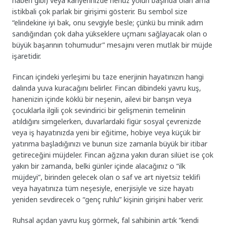
haberi gibi) veya kariyerinizde henüz yolun başında olan ama
istikbali çok parlak bir girişimi gösterir. Bu sembol size
“elindekine iyi bak, onu sevgiyle besle; çünkü bu minik adım
sandığından çok daha yükseklere uçmanı sağlayacak olan o
büyük başarının tohumudur” mesajını veren mutlak bir müjde
işaretidir.
Fincan içindeki yerleşimi bu taze enerjinin hayatınızın hangi
dalında yuva kuracağını belirler. Fincan dibindeki yavru kuş,
hanenizin içinde köklü bir neşenin, ailevi bir barışın veya
çocuklarla ilgili çok sevindirici bir gelişmenin temelinin
atıldığını simgelerken, duvarlardaki figür sosyal çevrenizde
veya iş hayatınızda yeni bir eğitime, hobiye veya küçük bir
yatırıma başladığınızı ve bunun size zamanla büyük bir itibar
getireceğini müjdeler. Fincan ağzına yakın duran silüet ise çok
yakın bir zamanda, belki günler içinde alacağınız o “ilk
müjdeyi”, birinden gelecek olan o saf ve art niyetsiz teklifi
veya hayatınıza tüm neşesiyle, enerjisiyle ve size hayatı
yeniden sevdirecek o “genç ruhlu” kişinin girişini haber verir.
Ruhsal açıdan yavru kuş görmek, fal sahibinin artık “kendi