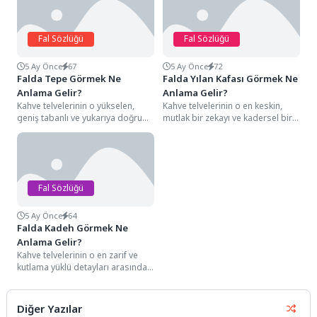
Fal Sözlüğü
Fal Sözlüğü
5 Ay Önce
67
5 Ay Önce
72
Falda Tepe Görmek Ne
Falda Yılan Kafası Görmek Ne
Anlama Gelir?
Anlama Gelir?
Kahve telvelerinin o yükselen,
Kahve telvelerinin o en keskin,
geniş tabanlı ve yukarıya doğru
mutlak bir zekayı ve kadersel bir
daralarak zirveye ulaşan görkemli
stratejiyi simgeleyen detayları
hatları arasında...
arasında,...
Fal Sözlüğü
5 Ay Önce
64
Falda Kadeh Görmek Ne
Anlama Gelir?
Kahve telvelerinin o en zarif ve
kutlama yüklü detayları arasında,
genellikle ince bir sap üzerinde...
Diğer Yazılar