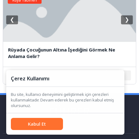
Rüya Tabirleri
❮
❯
Rüyada Çocuğunun Altına İşediğini Görmek Ne
Anlama Gelir?
1
2
3
4
5
Çerez Kullanımı
Bu site, kullanıcı deneyimini geliştirmek için çerezleri
kullanmaktadır. Devam ederek bu çerezleri kabul etmiş
olursunuz.
Kabul Et