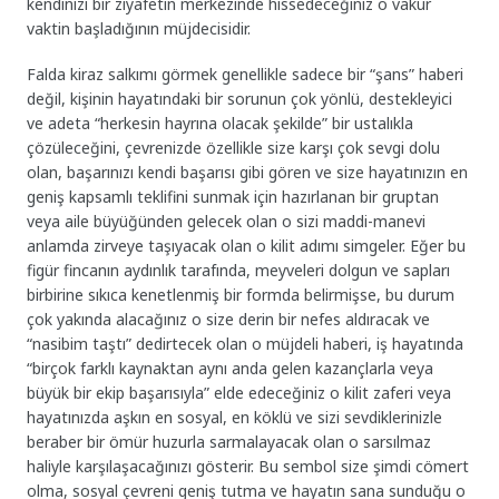
kendinizi bir ziyafetin merkezinde hissedeceğiniz o vakur
vaktin başladığının müjdecisidir.
Falda kiraz salkımı görmek genellikle sadece bir “şans” haberi
değil, kişinin hayatındaki bir sorunun çok yönlü, destekleyici
ve adeta “herkesin hayrına olacak şekilde” bir ustalıkla
çözüleceğini, çevrenizde özellikle size karşı çok sevgi dolu
olan, başarınızı kendi başarısı gibi gören ve size hayatınızın en
geniş kapsamlı teklifini sunmak için hazırlanan bir gruptan
veya aile büyüğünden gelecek olan o sizi maddi-manevi
anlamda zirveye taşıyacak olan o kilit adımı simgeler. Eğer bu
figür fincanın aydınlık tarafında, meyveleri dolgun ve sapları
birbirine sıkıca kenetlenmiş bir formda belirmişse, bu durum
çok yakında alacağınız o size derin bir nefes aldıracak ve
“nasibim taştı” dedirtecek olan o müjdeli haberi, iş hayatında
“birçok farklı kaynaktan aynı anda gelen kazançlarla veya
büyük bir ekip başarısıyla” elde edeceğiniz o kilit zaferi veya
hayatınızda aşkın en sosyal, en köklü ve sizi sevdiklerinizle
beraber bir ömür huzurla sarmalayacak olan o sarsılmaz
haliyle karşılaşacağınızı gösterir. Bu sembol size şimdi cömert
olma, sosyal çevreni geniş tutma ve hayatın sana sunduğu o