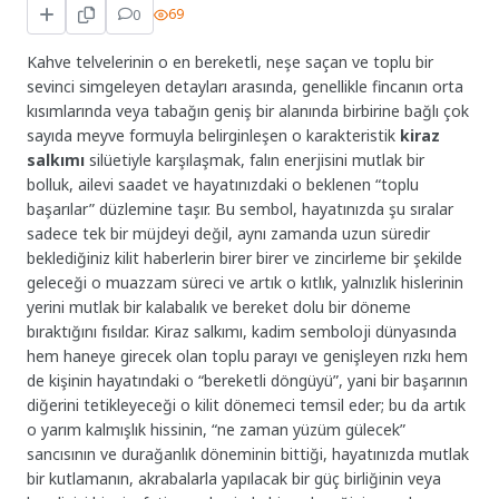
0
69
Kahve telvelerinin o en bereketli, neşe saçan ve toplu bir
sevinci simgeleyen detayları arasında, genellikle fincanın orta
kısımlarında veya tabağın geniş bir alanında birbirine bağlı çok
sayıda meyve formuyla belirginleşen o karakteristik
kiraz
salkımı
silüetiyle karşılaşmak, falın enerjisini mutlak bir
bolluk, ailevi saadet ve hayatınızdaki o beklenen “toplu
başarılar” düzlemine taşır. Bu sembol, hayatınızda şu sıralar
sadece tek bir müjdeyi değil, aynı zamanda uzun süredir
beklediğiniz kilit haberlerin birer birer ve zincirleme bir şekilde
geleceği o muazzam süreci ve artık o kıtlık, yalnızlık hislerinin
yerini mutlak bir kalabalık ve bereket dolu bir döneme
bıraktığını fısıldar. Kiraz salkımı, kadim semboloji dünyasında
hem haneye girecek olan toplu parayı ve genişleyen rızkı hem
de kişinin hayatındaki o “bereketli döngüyü”, yani bir başarının
diğerini tetikleyeceği o kilit dönemeci temsil eder; bu da artık
o yarım kalmışlık hissinin, “ne zaman yüzüm gülecek”
sancısının ve durağanlık döneminin bittiği, hayatınızda mutlak
bir kutlamanın, akrabalarla yapılacak bir güç birliğinin veya