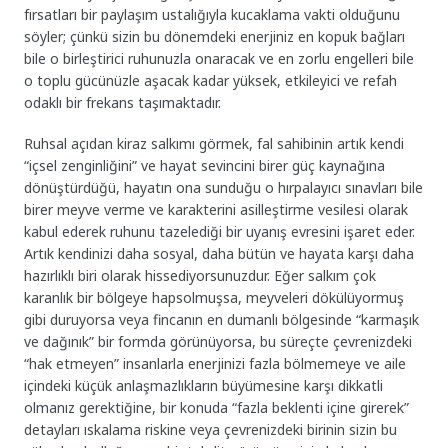
fırsatları bir paylaşım ustalığıyla kucaklama vakti olduğunu
söyler; çünkü sizin bu dönemdeki enerjiniz en kopuk bağları
bile o birleştirici ruhunuzla onaracak ve en zorlu engelleri bile
o toplu gücünüzle aşacak kadar yüksek, etkileyici ve refah
odaklı bir frekans taşımaktadır.
Ruhsal açıdan kiraz salkımı görmek, fal sahibinin artık kendi
“içsel zenginliğini” ve hayat sevincini birer güç kaynağına
dönüştürdüğü, hayatın ona sunduğu o hırpalayıcı sınavları bile
birer meyve verme ve karakterini asilleştirme vesilesi olarak
kabul ederek ruhunu tazelediği bir uyanış evresini işaret eder.
Artık kendinizi daha sosyal, daha bütün ve hayata karşı daha
hazırlıklı biri olarak hissediyorsunuzdur. Eğer salkım çok
karanlık bir bölgeye hapsolmuşsa, meyveleri dökülüyormuş
gibi duruyorsa veya fincanın en dumanlı bölgesinde “karmaşık
ve dağınık” bir formda görünüyorsa, bu süreçte çevrenizdeki
“hak etmeyen” insanlarla enerjinizi fazla bölmemeye ve aile
içindeki küçük anlaşmazlıkların büyümesine karşı dikkatli
olmanız gerektiğine, bir konuda “fazla beklenti içine girerek”
detayları ıskalama riskine veya çevrenizdeki birinin sizin bu