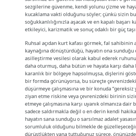
sezgilerine güvenme, kendi yolunu çizme ve hayat
kucaklama vakti olduğunu söyler; çünkü sizin bu
soğukkanlılığınızla aşacak ve en kapalı başarı ka
etkileyici, karizmatik ve sonuç odaklı bir güç taş
Ruhsal açıdan kurt kafası görmek, fal sahibinin ar
kaynağına dönüştürdüğü, hayatın ona sunduğu o h
asilleştirme vesilesi olarak kabul ederek ruhunu 
daha oturmuş, daha bütün ve hayata karşı daha ha
karanlık bir bölgeye hapsolmuşsa, dişlerini göst
bir formda görünüyorsa, bu süreçte çevrenizdeki
düşürmeye çalışmasına ve bir konuda “gereksiz y
ziyan etme riskine veya çevrenizdeki birinin sizi
etmeye çalışmasına karşı uyanık olmanıza dair bi
sadece saldırmakla değil o en derin kendi hakik
hayatın sana sunduğu o sarsılmaz adalet yasas
sorumluluk olduğunu bilmekle de güzelleşeceğini
dürüstlükten yana tuttuğunuz sürece, önünüzdeki