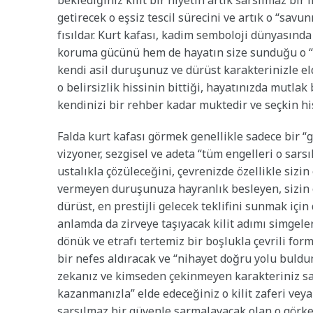
beklediğiniz kilit bir niyetin artık sarsılmaz b
getirecek o eşsiz tescil sürecini ve artık o “savu
fısıldar. Kurt kafası, kadim semboloji dünyasınd
koruma gücünü hem de hayatın size sunduğu o “nad
kendi asil duruşunuz ve dürüst karakterinizle el
o belirsizlik hissinin bittiği, hayatınızda mutlak b
kendinizi bir rehber kadar muktedir ve seçkin hi
Falda kurt kafası görmek genellikle sadece bir “g
vizyoner, sezgisel ve adeta “tüm engelleri o sars
ustalıkla çözüleceğini, çevrenizde özellikle si
vermeyen duruşunuza hayranlık besleyen, sizin o
dürüst, en prestijli gelecek teklifini sunmak içi
anlamda da zirveye taşıyacak kilit adımı simgeler
dönük ve etrafı tertemiz bir boşlukla çevrili fo
bir nefes aldıracak ve “nihayet doğru yolu buldum
zekanız ve kimseden çekinmeyen karakteriniz say
kazanmanızla” elde edeceğiniz o kilit zaferi veya
sarsılmaz bir güvenle sarmalayacak olan o görkem