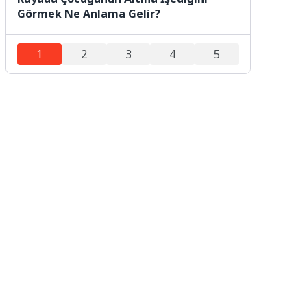
Görmek Ne Anlama Gelir?
1
2
3
4
5