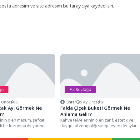
posta adresim ve site adresim bu tarayıcıya kaydedilsin.
ğü
Fal Sözlüğü
y Önce
68
Führer
5 Ay Önce
81
cak Ayı Görmek Ne
Falda Çiçek Buketi Görmek Ne
r?
Anlama Gelir?
inin o en masum, şefkat
Kahve telvelerinin o en zarif, estetik ve
k bir korunma ihtiyacını
duygusal zenginliği simgeleyen detayları
ayları arasında,...
arasında, genellikle fincanın en...