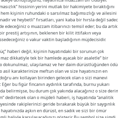
ir iradeye dönüştüğünü, hayatınıza muazzam bir ciddiyet
nmasızlık” hissinin yerini mutlak bir hakimiyete bıraktığını
a hem kişinin ruhundaki o sarsılmaz bağımsızlığı ve ailesini
ir ve heybetli” fırsatları, yani kaba bir hırsla değil sade
de edeceğiniz o muazzam itibarınızı temsil eder; bu da artık
ir prestij artışının, beklenen bir kilit ittifakın veya
ssedeceğiniz o vakur vaktin başladığının müjdecisidir.
üç” haberi değil, kişinin hayatındaki bir sorunun çok
ılmaz dikkatiyle tek bir hamlede aşacak bir asaletle” bir
zin o dokunulmaz, ulaşılamaz ve her daim dürüstlüğünden öd
 asil karakterinize meftun olan ve size hayatınızın en
n doğru anı kollayan birinden gelecek olan o sizi manevi
. Eğer bu figür fincanın aydınlık tarafında, burnu yukarı
rmda belirmişse, bu durum çok yakında alacağınız o size deri
” dedirtecek olan o müjdeli haberi, iş hayatında “analitik
esinde rakiplerinizi geride bırakarak büyük bir saygınlık
 hayatınızda aşkın en dürüst, en sadık ve sizi bir ömür
li haliyle karşılaşacağınızı gösterir. Bu sembol size şimdi