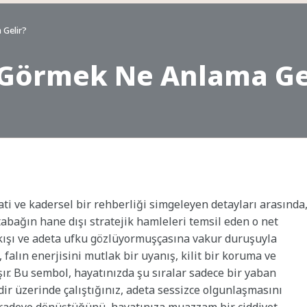
 Gelir?
ı Görmek Ne Anlama Ge
ati ve kadersel bir rehberliği simgeleyen detayları arasında
abağın hane dışı stratejik hamleleri temsil eden o net
bakışı ve adeta ufku gözlüyormuşçasına vakur duruşuyla
 falın enerjisini mutlak bir uyanış, kilit bir koruma ve
ır. Bu sembol, hayatınızda şu sıralar sadece bir yaban
ir üzerinde çalıştığınız, adeta sessizce olgunlaşmasını