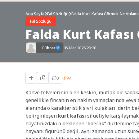
Ana Sayfa
Fal Sözlüğü
Falda Kurt Kafası Görmek Ne Anlama
Fal Sözlüğü
Falda Kurt Kafas
Führer
05 Mar 2026 20:20
0
92
Kahve telvelerinin o en keskin, mutlak bir sadak
genellikle fincanın en hakim yamaçlarında veya t
alanında o karakteristik sivri kulakları, derin 
belirginleşen
kurt kafası
silüetiyle karşılaşmak,
hayatınızdaki o beklenen “liderlik” düzlemine taş
hayvanı figürünü değil, aynı zamanda uzun süred