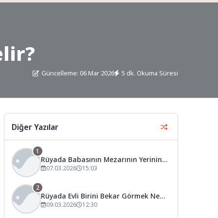
lir?
Güncelleme: 06 Mar 2026
5 dk. Okuma Süresi
Diğer Yazılar
,
1
Rüyada Babasının Mezarının Yerinin
Değiştiğini Görmek Ne Anlama Gelir?
07.03.2026
15:03
2
Rüyada Evli Birini Bekar Görmek Ne
Anlama Gelir?
09.03.2026
12:30