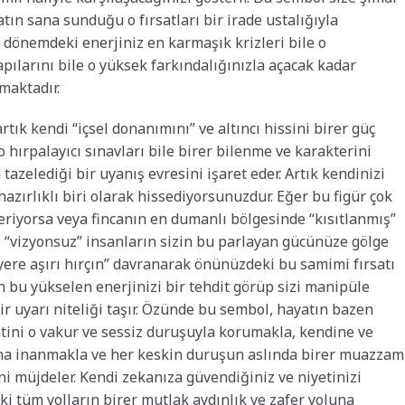
ın sana sunduğu o fırsatları bir irade ustalığıyla
 dönemdeki enerjiniz en karmaşık krizleri bile o
pılarını bile o yüksek farkındalığınızla açacak kadar
ımaktadır.
tık kendi “içsel donanımını” ve altıncı hissini birer güç
ırpalayıcı sınavları bile birer bilenme ve karakterini
tazelediği bir uyanış evresini işaret eder. Artık kendinizi
zırlıklı biri olarak hissediyorsunuzdur. Eğer bu figür çok
eriyorsa veya fincanın en dumanlı bölgesinde “kısıtlanmış”
 “vizyonsuz” insanların sizin bu parlayan gücünüze gölge
ere aşırı hırçın” davranarak önünüzdeki bu samimi fırsatı
n bu yükselen enerjinizi bir tehdit görüp sizi manipüle
r uyarı niteliği taşır. Özünde bu sembol, hayatın bazen
atini o vakur ve sessiz duruşuyla korumakla, kendine ve
ına inanmakla ve her keskin duruşun aslında birer muazzam
 müjdeler. Kendi zekanıza güvendiğiniz ve niyetinizi
 tüm yolların birer mutlak aydınlık ve zafer yoluna