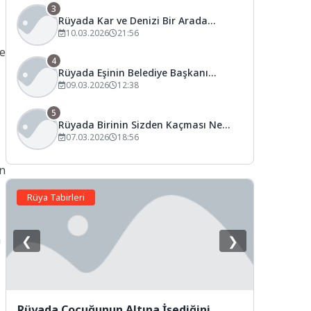
3
Rüyada Kar ve Denizi Bir Arada
Görmek Ne Anlama Gelir?
10.03.2026
21:56
ce
4
Rüyada Eşinin Belediye Başkanı
Olduğunu Görmek Ne Anlama Gelir?
09.03.2026
12:38
5
Rüyada Birinin Sizden Kaçması Ne
Anlama Gelir?
07.03.2026
18:56
ün
Rüya Tabirleri
n
❮
❯
Rüyada Çocuğunun Altına İşediğini