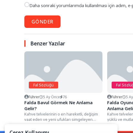
Daha sonraki yorumlarımda kullanılması için adım, e-
GÖNDER
Benzer Yazılar
Fal Sözlüğü
Fal Sözlü
Führer
5 Ay Önce
76
Führer
5 A
Falda Bavul Görmek Ne Anlama
Falda Oyun
Gelir?
Anlama Geli
Kahve telvelerinin o en hareketli, değişim
Kahve telveler
vaat eden ve yeni ufukları simgeleyen
yüklü ve mutla
detayları arasında, genellikle...
simgeleyen det
Çerez Kullanımı