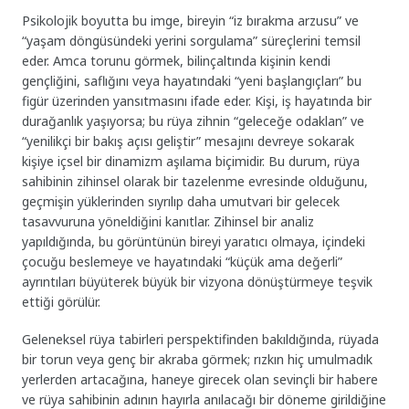
Psikolojik boyutta bu imge, bireyin “iz bırakma arzusu” ve
“yaşam döngüsündeki yerini sorgulama” süreçlerini temsil
eder. Amca torunu görmek, bilinçaltında kişinin kendi
gençliğini, saflığını veya hayatındaki “yeni başlangıçları” bu
figür üzerinden yansıtmasını ifade eder. Kişi, iş hayatında bir
durağanlık yaşıyorsa; bu rüya zihnin “geleceğe odaklan” ve
“yenilikçi bir bakış açısı geliştir” mesajını devreye sokarak
kişiye içsel bir dinamizm aşılama biçimidir. Bu durum, rüya
sahibinin zihinsel olarak bir tazelenme evresinde olduğunu,
geçmişin yüklerinden sıyrılıp daha umutvari bir gelecek
tasavvuruna yöneldiğini kanıtlar. Zihinsel bir analiz
yapıldığında, bu görüntünün bireyi yaratıcı olmaya, içindeki
çocuğu beslemeye ve hayatındaki “küçük ama değerli”
ayrıntıları büyüterek büyük bir vizyona dönüştürmeye teşvik
ettiği görülür.
Geleneksel rüya tabirleri perspektifinden bakıldığında, rüyada
bir torun veya genç bir akraba görmek; rızkın hiç umulmadık
yerlerden artacağına, haneye girecek olan sevinçli bir habere
ve rüya sahibinin adının hayırla anılacağı bir döneme girildiğine