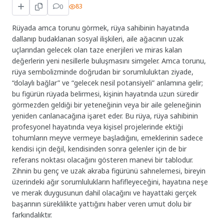
0
83
Rüyada amca torunu görmek, rüya sahibinin hayatında
dallanıp budaklanan sosyal ilişkileri, aile ağacının uzak
uçlarından gelecek olan taze enerjileri ve miras kalan
değerlerin yeni nesillerle buluşmasını simgeler. Amca torunu,
rüya sembolizminde doğrudan bir sorumluluktan ziyade,
“dolaylı bağlar” ve “gelecek nesil potansiyeli” anlamına gelir;
bu figürün rüyada belirmesi, kişinin hayatında uzun süredir
görmezden geldiği bir yeteneğinin veya bir aile geleneğinin
yeniden canlanacağına işaret eder. Bu rüya, rüya sahibinin
profesyonel hayatında veya kişisel projelerinde ektiği
tohumların meyve vermeye başladığını, emeklerinin sadece
kendisi için değil, kendisinden sonra gelenler için de bir
referans noktası olacağını gösteren manevi bir tablodur.
Zihnin bu genç ve uzak akraba figürünü sahnelemesi, bireyin
üzerindeki ağır sorumlulukların hafifleyeceğini, hayatına neşe
ve merak duygusunun dahil olacağını ve hayattaki gerçek
başarının süreklilikte yattığını haber veren umut dolu bir
farkındalıktır.