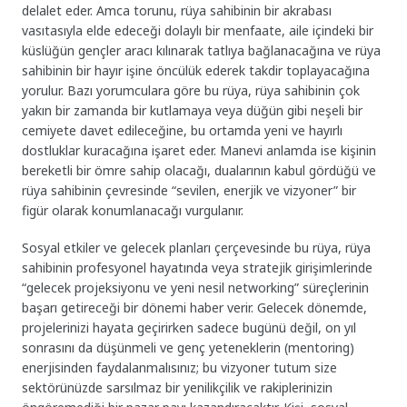
delalet eder. Amca torunu, rüya sahibinin bir akrabası
vasıtasıyla elde edeceği dolaylı bir menfaate, aile içindeki bir
küslüğün gençler aracı kılınarak tatlıya bağlanacağına ve rüya
sahibinin bir hayır işine öncülük ederek takdir toplayacağına
yorulur. Bazı yorumculara göre bu rüya, rüya sahibinin çok
yakın bir zamanda bir kutlamaya veya düğün gibi neşeli bir
cemiyete davet edileceğine, bu ortamda yeni ve hayırlı
dostluklar kuracağına işaret eder. Manevi anlamda ise kişinin
bereketli bir ömre sahip olacağı, dualarının kabul gördüğü ve
rüya sahibinin çevresinde “sevilen, enerjik ve vizyoner” bir
figür olarak konumlanacağı vurgulanır.
Sosyal etkiler ve gelecek planları çerçevesinde bu rüya, rüya
sahibinin profesyonel hayatında veya stratejik girişimlerinde
“gelecek projeksiyonu ve yeni nesil networking” süreçlerinin
başarı getireceği bir dönemi haber verir. Gelecek dönemde,
projelerinizi hayata geçirirken sadece bugünü değil, on yıl
sonrasını da düşünmeli ve genç yeteneklerin (mentoring)
enerjisinden faydalanmalısınız; bu vizyoner tutum size
sektörünüzde sarsılmaz bir yenilikçilik ve rakiplerinizin