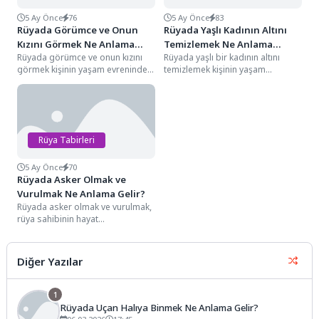
5 Ay Önce
76
5 Ay Önce
83
Rüyada Görümce ve Onun
Rüyada Yaşlı Kadının Altını
Kızını Görmek Ne Anlama
Temizlemek Ne Anlama
Rüyada görümce ve onun kızını
Rüyada yaşlı bir kadının altını
Gelir?
Gelir?
görmek kişinin yaşam evreninde
temizlemek kişinin yaşam
sarsılmaz sandığı hane içi
evreninde sarsılmaz sandığı
dinamiklerin, toplumsal...
ahlaki değerlerin, ailevi bağların...
Rüya Tabirleri
5 Ay Önce
70
Rüyada Asker Olmak ve
Vurulmak Ne Anlama Gelir?
Rüyada asker olmak ve vurulmak,
rüya sahibinin hayat
mücadelesinde en yüksek
sorumluluk düzeyine ulaştığını,
inandığı...
Diğer Yazılar
1
Rüyada Uçan Halıya Binmek Ne Anlama Gelir?