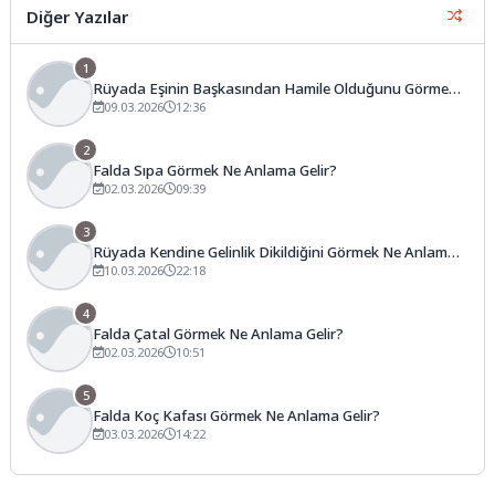
Diğer Yazılar
1
Rüyada Eşinin Başkasından Hamile Olduğunu Görmek
Ne Anlama Gelir?
09.03.2026
12:36
2
Falda Sıpa Görmek Ne Anlama Gelir?
02.03.2026
09:39
3
Rüyada Kendine Gelinlik Dikildiğini Görmek Ne Anlama
Gelir?
10.03.2026
22:18
4
Falda Çatal Görmek Ne Anlama Gelir?
02.03.2026
10:51
5
Falda Koç Kafası Görmek Ne Anlama Gelir?
03.03.2026
14:22