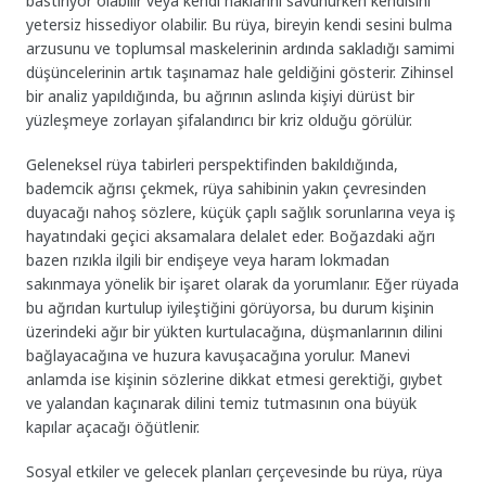
bastırıyor olabilir veya kendi haklarını savunurken kendisini
yetersiz hissediyor olabilir. Bu rüya, bireyin kendi sesini bulma
arzusunu ve toplumsal maskelerinin ardında sakladığı samimi
düşüncelerinin artık taşınamaz hale geldiğini gösterir. Zihinsel
bir analiz yapıldığında, bu ağrının aslında kişiyi dürüst bir
yüzleşmeye zorlayan şifalandırıcı bir kriz olduğu görülür.
Geleneksel rüya tabirleri perspektifinden bakıldığında,
bademcik ağrısı çekmek, rüya sahibinin yakın çevresinden
duyacağı nahoş sözlere, küçük çaplı sağlık sorunlarına veya iş
hayatındaki geçici aksamalara delalet eder. Boğazdaki ağrı
bazen rızıkla ilgili bir endişeye veya haram lokmadan
sakınmaya yönelik bir işaret olarak da yorumlanır. Eğer rüyada
bu ağrıdan kurtulup iyileştiğini görüyorsa, bu durum kişinin
üzerindeki ağır bir yükten kurtulacağına, düşmanlarının dilini
bağlayacağına ve huzura kavuşacağına yorulur. Manevi
anlamda ise kişinin sözlerine dikkat etmesi gerektiği, gıybet
ve yalandan kaçınarak dilini temiz tutmasının ona büyük
kapılar açacağı öğütlenir.
Sosyal etkiler ve gelecek planları çerçevesinde bu rüya, rüya