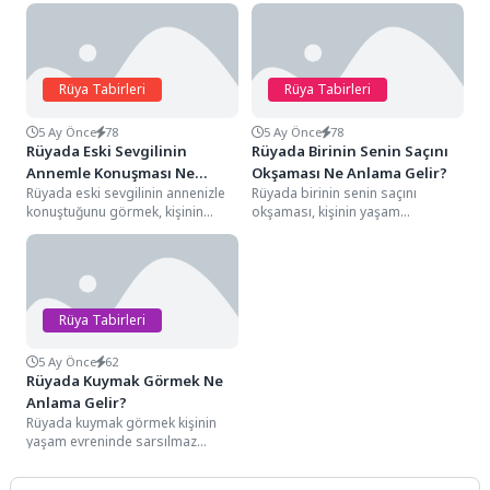
Rüya Tabirleri
Rüya Tabirleri
5 Ay Önce
78
5 Ay Önce
78
Rüyada Eski Sevgilinin
Rüyada Birinin Senin Saçını
Annemle Konuşması Ne
Okşaması Ne Anlama Gelir?
Rüyada eski sevgilinin annenizle
Rüyada birinin senin saçını
Anlama Gelir?
konuştuğunu görmek, kişinin
okşaması, kişinin yaşam
yaşam evreninde sarsılmaz
evreninde uzun süredir beklediği
sandığı "geçmişin mahremiyeti ve
manevi onayı, sarsılmaz bir...
ailevi...
Rüya Tabirleri
5 Ay Önce
62
Rüyada Kuymak Görmek Ne
Anlama Gelir?
Rüyada kuymak görmek kişinin
yaşam evreninde sarsılmaz
sandığı bağlılıkların, uyumun ve
bereketin en akışkan ve...