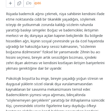
0
86
Rüyada bademcik ağrısı çekmek, rüya sahibinin kendisini ifade
etme noktasında ciddi bir tıkanıklık yaşadığını, söylemek
isteyip de yutkunmak zorunda kaldığı sözlerin ruhunda
yarattığı baskıyı simgeler. Boğaz ve bademcikler, iletişimin
merkezi ve dış dünyaya açılan kapının bekçileridir. Bu bölgede
hissedilen ağrı, kişinin sosyal çevresinde ya da özel hayatında
uğradığı bir haksızlığa karşı sessiz kalmasının, “sözlerinin
boğazına dizilmesinin” fiziksel bir yansımasıdır. Zihnin bu acı
hissini seçmesi, bireyin artık sessizliğini bozması, içindeki
zehri dışarı akıtması ve kendisini kısıtlayan iletişim bariyerlerini
yıkması gerektiğine dair bir uyarıdır.
Psikolojik boyutta bu imge, bireyin yaşadığı yoğun stresin ve
duygusal yüklerin sözel olarak dışa vurulamamasından
kaynaklanan bir savunma mekanizmasını temsil eder.
Bademciklerin şişmesi veya ağrıması, bilinçaltında
“söylenemeyen gerçeklerin” yarattığı bir iltihaplanma sürecidir.
Kişi, çevresindeki otorite figürlerine karşı duyduğu öfkeyi