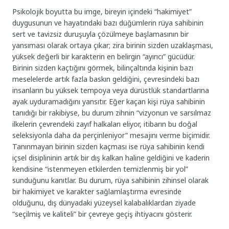
Psikolojik boyutta bu imge, bireyin içindeki “hakimiyet”
duygusunun ve hayatındaki bazı düğümlerin rüya sahibinin
sert ve tavizsiz duruşuyla çözülmeye başlamasının bir
yansıması olarak ortaya çıkar; zira birinin sizden uzaklaşması,
yüksek değerli bir karakterin en belirgin “ayırıcı” gücüdür.
Birinin sizden kaçtığını görmek, bilinçaltında kişinin bazı
meselelerde artık fazla baskın geldiğini, çevresindeki bazı
insanların bu yüksek tempoya veya dürüstlük standartlarına
ayak uyduramadığını yansıtır. Eğer kaçan kişi rüya sahibinin
tanıdığı bir rakibiyse, bu durum zihnin “vizyonun ve sarsılmaz
ilkelerin çevrendeki zayıf halkaları eliyor, itibarın bu doğal
seleksiyonla daha da perçinleniyor” mesajını verme biçimidir.
Tanınmayan birinin sizden kaçması ise rüya sahibinin kendi
içsel disiplininin artık bir dış kalkan haline geldiğini ve kaderin
kendisine “istenmeyen etkilerden temizlenmiş bir yol”
sunduğunu kanıtlar. Bu durum, rüya sahibinin zihinsel olarak
bir hakimiyet ve karakter sağlamlaştırma evresinde
olduğunu, dış dünyadaki yüzeysel kalabalıklardan ziyade
“seçilmiş ve kaliteli” bir çevreye geçiş ihtiyacını gösterir.