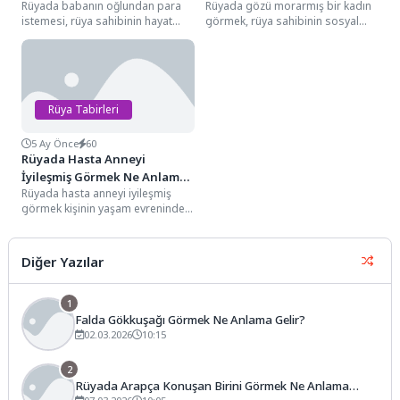
Rüyada babanın oğlundan para
Rüyada gözü morarmış bir kadın
Gelir?
istemesi, rüya sahibinin hayat
görmek, rüya sahibinin sosyal
yolculuğunda "sorumlulukların el
çevresinde ya da kolektif
değiştirmesini", "otorite figürünün
bilinçaltında bastırılmış...
desteğe...
Rüya Tabirleri
5 Ay Önce
60
Rüyada Hasta Anneyi
İyileşmiş Görmek Ne Anlama
Rüyada hasta anneyi iyileşmiş
Gelir?
görmek kişinin yaşam evreninde
sarsılmaz sandığı köklü
sorunların çözüme kavuşmasını,
toplumsal...
Diğer Yazılar
1
Falda Gökkuşağı Görmek Ne Anlama Gelir?
02.03.2026
10:15
2
Rüyada Arapça Konuşan Birini Görmek Ne Anlama