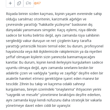
0
67
Rüyada birinin sizden kaçması, kişinin yaşam evreninde sahip
olduğu sarsılmaz otoritenin, karizmatik ağırlığın ve
çevresinde yarattığı “hakikatle yüzleşme” baskısının dış
dünyadaki yansımasını simgeler. Kaçış eylemi, rüya dilinde
sadece bir korku belirtisi değil, aynı zamanda rüya sahibinin
sergilediği vakur duruşun ve net çizgilerin karşı tarafta
yarattığı yetersizlik hissini temsil eder; bu durum, profesyonel
hayatınızda veya ikili ilişkilerinizde rakiplerinizin ya da niyetleri
şeffaf olmayan kişilerin sizin yanınızda barınamayacağını
kanıtlar. Bu durum, kişinin kendi ilerleyişini kurgularken sadece
uyumlu olmaya değil, aynı zamanda sınırlarını keskin bir
adaletle çizen ve varlığıyla “yanlışı ve zayıflığı” deşifre eden bir
asaletle hareket etmesi gerektiğine işaret eden manevi bir
tescildir. Zihnin bu takip ve kaçınma odaklı sahneyi
kurgulaması, bireyin üzerindeki “onaylanma” ihtiyacının yerini
“saygınlık ve mesafe” yönetimine bıraktığını deşifre ederken,
aynı zamanda kişiyi kendi nüfuzunu daha stratejik bir vakarla
yönetmeye davet eden ciddi bir uyanıştır.