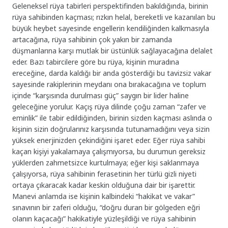
Geleneksel rüya tabirleri perspektifinden bakıldığında, birinin
rüya sahibinden kaçması; rızkın helal, bereketli ve kazanılan bu
büyük heybet sayesinde engellerin kendiliğinden kalkmasıyla
artacağına, rüya sahibinin çok yakın bir zamanda
düşmanlarına karşı mutlak bir üstünlük sağlayacağına delalet
eder. Bazı tabircilere göre bu rüya, kişinin muradına
ereceğine, darda kaldığı bir anda gösterdiği bu tavizsiz vakar
sayesinde rakiplerinin meydanı ona bırakacağına ve toplum
içinde “karşısında durulması güç” saygın bir lider haline
geleceğine yorulur. Kaçış rüya dilinde çoğu zaman “zafer ve
eminlik” ile tabir edildiğinden, birinin sizden kaçması aslında o
kişinin sizin doğrularınız karşısında tutunamadığını veya sizin
yüksek enerjinizden çekindiğini işaret eder. Eğer rüya sahibi
kaçan kişiyi yakalamaya çalışmıyorsa, bu durumun gereksiz
yüklerden zahmetsizce kurtulmaya; eğer kişi saklanmaya
çalışıyorsa, rüya sahibinin ferasetinin her türlü gizli niyeti
ortaya çıkaracak kadar keskin olduğuna dair bir işarettir.
Manevi anlamda ise kişinin kalbindeki “hakikat ve vakar”
sınavının bir zaferi olduğu, “doğru duran bir gölgeden eğri
olanın kaçacağı” hakikatiyle yüzleşildiği ve rüya sahibinin