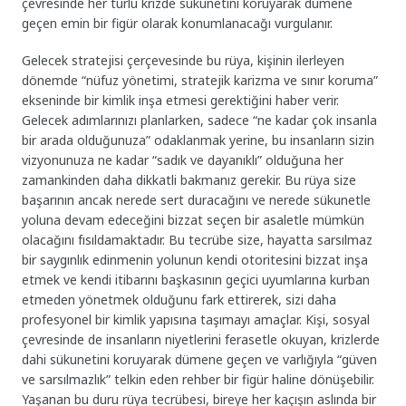
çevresinde her türlü krizde sükunetini koruyarak dümene
geçen emin bir figür olarak konumlanacağı vurgulanır.
Gelecek stratejisi çerçevesinde bu rüya, kişinin ilerleyen
dönemde “nüfuz yönetimi, stratejik karizma ve sınır koruma”
ekseninde bir kimlik inşa etmesi gerektiğini haber verir.
Gelecek adımlarınızı planlarken, sadece “ne kadar çok insanla
bir arada olduğunuza” odaklanmak yerine, bu insanların sizin
vizyonunuza ne kadar “sadık ve dayanıklı” olduğuna her
zamankinden daha dikkatli bakmanız gerekir. Bu rüya size
başarının ancak nerede sert duracağını ve nerede sükunetle
yoluna devam edeceğini bizzat seçen bir asaletle mümkün
olacağını fısıldamaktadır. Bu tecrübe size, hayatta sarsılmaz
bir saygınlık edinmenin yolunun kendi otoritesini bizzat inşa
etmek ve kendi itibarını başkasının geçici uyumlarına kurban
etmeden yönetmek olduğunu fark ettirerek, sizi daha
profesyonel bir kimlik yapısına taşımayı amaçlar. Kişi, sosyal
çevresinde de insanların niyetlerini ferasetle okuyan, krizlerde
dahi sükunetini koruyarak dümene geçen ve varlığıyla “güven
ve sarsılmazlık” telkin eden rehber bir figür haline dönüşebilir.
Yaşanan bu duru rüya tecrübesi, bireye her kaçışın aslında bir