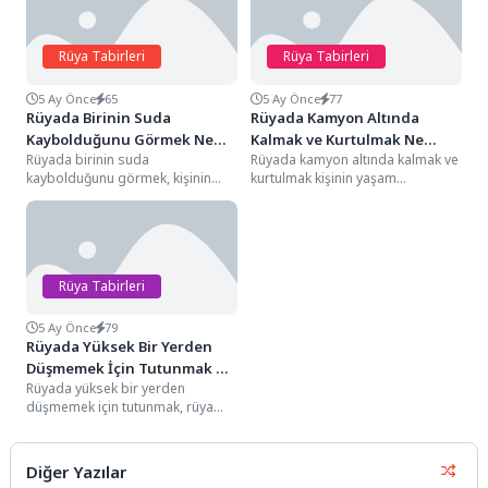
Rüya Tabirleri
Rüya Tabirleri
5 Ay Önce
65
5 Ay Önce
77
Rüyada Birinin Suda
Rüyada Kamyon Altında
Kaybolduğunu Görmek Ne
Kalmak ve Kurtulmak Ne
Rüyada birinin suda
Rüyada kamyon altında kalmak ve
Anlama Gelir?
Anlama Gelir?
kaybolduğunu görmek, kişinin
kurtulmak kişinin yaşam
yaşam evreninde kontrol dışı
evreninde sarsılmaz sandığı
gelişen duygusal süreçleri, bir
büyük bir sorumluluk veya...
müttefikin...
Rüya Tabirleri
5 Ay Önce
79
Rüyada Yüksek Bir Yerden
Düşmemek İçin Tutunmak Ne
Rüyada yüksek bir yerden
Anlama Gelir?
düşmemek için tutunmak, rüya
sahibinin yaşam evreninde
sarsılmaz sandığı mevcut
konumunu...
Diğer Yazılar