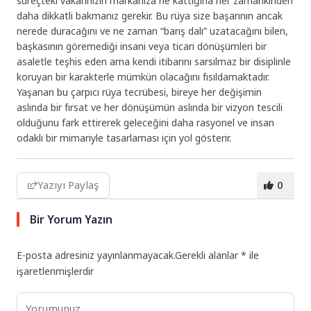
süreçteki vakarınızın markanıza ne kattığına her zamankinden
daha dikkatli bakmanız gerekir. Bu rüya size başarının ancak
nerede duracağını ve ne zaman “barış dalı” uzatacağını bilen,
başkasının göremediği insani veya ticari dönüşümleri bir
asaletle teşhis eden ama kendi itibarını sarsılmaz bir disiplinle
koruyan bir karakterle mümkün olacağını fısıldamaktadır.
Yaşanan bu çarpıcı rüya tecrübesi, bireye her değişimin
aslında bir fırsat ve her dönüşümün aslında bir vizyon tescili
olduğunu fark ettirerek geleceğini daha rasyonel ve insan
odaklı bir mimariyle tasarlaması için yol gösterir.
Yazıyı Paylaş
0
Bir Yorum Yazın
E-posta adresiniz yayınlanmayacak.
Gerekli alanlar
*
ile
işaretlenmişlerdir