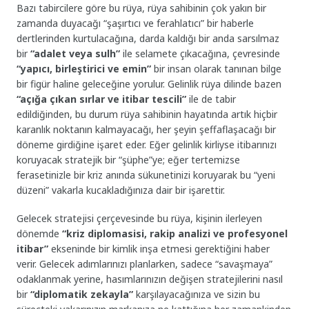
Bazı tabircilere göre bu rüya, rüya sahibinin çok yakın bir
zamanda duyacağı “şaşırtıcı ve ferahlatıcı” bir haberle
dertlerinden kurtulacağına, darda kaldığı bir anda sarsılmaz
bir
“adalet veya sulh”
ile selamete çıkacağına, çevresinde
“yapıcı, birleştirici ve emin”
bir insan olarak tanınan bilge
bir figür haline geleceğine yorulur. Gelinlik rüya dilinde bazen
“açığa çıkan sırlar ve itibar tescili”
ile de tabir
edildiğinden, bu durum rüya sahibinin hayatında artık hiçbir
karanlık noktanın kalmayacağı, her şeyin şeffaflaşacağı bir
döneme girdiğine işaret eder. Eğer gelinlik kirliyse itibarınızı
koruyacak stratejik bir “şüphe”ye; eğer tertemizse
ferasetinizle bir kriz anında sükunetinizi koruyarak bu “yeni
düzeni” vakarla kucakladığınıza dair bir işarettir.
Gelecek stratejisi çerçevesinde bu rüya, kişinin ilerleyen
dönemde
“kriz diplomasisi, rakip analizi ve profesyonel
itibar”
ekseninde bir kimlik inşa etmesi gerektiğini haber
verir. Gelecek adımlarınızı planlarken, sadece “savaşmaya”
odaklanmak yerine, hasımlarınızın değişen stratejilerini nasıl
bir
“diplomatik zekayla”
karşılayacağınıza ve sizin bu