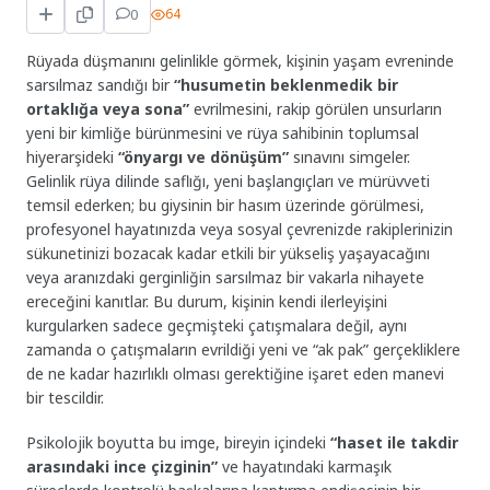
0
64
Rüyada düşmanını gelinlikle görmek, kişinin yaşam evreninde
sarsılmaz sandığı bir
“husumetin beklenmedik bir
ortaklığa veya sona”
evrilmesini, rakip görülen unsurların
yeni bir kimliğe bürünmesini ve rüya sahibinin toplumsal
hiyerarşideki
“önyargı ve dönüşüm”
sınavını simgeler.
Gelinlik rüya dilinde saflığı, yeni başlangıçları ve mürüvveti
temsil ederken; bu giysinin bir hasım üzerinde görülmesi,
profesyonel hayatınızda veya sosyal çevrenizde rakiplerinizin
sükunetinizi bozacak kadar etkili bir yükseliş yaşayacağını
veya aranızdaki gerginliğin sarsılmaz bir vakarla nihayete
ereceğini kanıtlar. Bu durum, kişinin kendi ilerleyişini
kurgularken sadece geçmişteki çatışmalara değil, aynı
zamanda o çatışmaların evrildiği yeni ve “ak pak” gerçekliklere
de ne kadar hazırlıklı olması gerektiğine işaret eden manevi
bir tescildir.
Psikolojik boyutta bu imge, bireyin içindeki
“haset ile takdir
arasındaki ince çizginin”
ve hayatındaki karmaşık