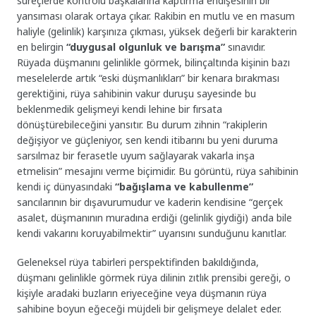
süreçlerde kontrolü başkalarına kaptırma endişesinin bir
yansıması olarak ortaya çıkar. Rakibin en mutlu ve en masum
haliyle (gelinlik) karşınıza çıkması, yüksek değerli bir karakterin
en belirgin
“duygusal olgunluk ve barışma”
sınavıdır.
Rüyada düşmanını gelinlikle görmek, bilinçaltında kişinin bazı
meselelerde artık “eski düşmanlıkları” bir kenara bırakması
gerektiğini, rüya sahibinin vakur duruşu sayesinde bu
beklenmedik gelişmeyi kendi lehine bir fırsata
dönüştürebileceğini yansıtır. Bu durum zihnin “rakiplerin
değişiyor ve güçleniyor, sen kendi itibarını bu yeni duruma
sarsılmaz bir ferasetle uyum sağlayarak vakarla inşa
etmelisin” mesajını verme biçimidir. Bu görüntü, rüya sahibinin
kendi iç dünyasındaki
“bağışlama ve kabullenme”
sancılarının bir dışavurumudur ve kaderin kendisine “gerçek
asalet, düşmanının muradına erdiği (gelinlik giydiği) anda bile
kendi vakarını koruyabilmektir” uyarısını sunduğunu kanıtlar.
Geleneksel rüya tabirleri perspektifinden bakıldığında,
düşmanı gelinlikle görmek rüya dilinin zıtlık prensibi gereği, o
kişiyle aradaki buzların eriyeceğine veya düşmanın rüya
sahibine boyun eğeceği müjdeli bir gelişmeye delalet eder.