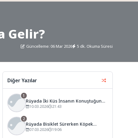
 Gelir?
Güncelleme: 06 Mar 2026
5 dk. Okuma Süresi
Diğer Yazılar
1
Rüyada İki Küs İnsanın Konuştuğunu
Görmek Ne Anlama Gelir?
10.03.2026
21:43
2
Rüyada Bisiklet Sürerken Köpek
Saldırması Ne Anlama Gelir?
07.03.2026
19:06