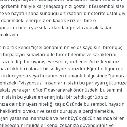
örkemli haliyle karşılaşacağınızı gösterir. Bu sembol size
ve hayatın sana sunduğu o fırsatları bir otorite ustalığıy
dönemdeki enerjiniz en kaotik krizleri bile o
pılarını bile o yüksek farkındalığınızla açacak kadar
ımaktadır.
n artık kendi “içsel donanımını” ve öz saygısını birer güç
ırpalayıcı sınavları bile birer bilenme ve karakterini
tazelediği bir uyanış evresini işaret eder. Artık kendinizi
zırlıklı biri olarak hissediyorsunuzdur. Eğer bu figür çok
rık duruyorsa veya fincanın en dumanlı bölgesinde “çamura
enizdeki “vizyonsuz” insanların sizin bu parlayan gücünüze
eksiz yere aşırı öfkeli” davranarak önünüzdeki bu samimi
in sizin bu yükselen enerjinizi bir tehdit görüp sizi
a dair bir uyarı niteliği taşır. Özünde bu sembol, hayatın
hakikatini o vakur ve sessiz duruşuyla perçinlemekle,
şarı yasasına inanmakla ve her büyük gücün aslında birer
leşeceğini müjdeler. Kendi zekanıza güvendiğiniz ve