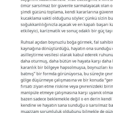
ömür sarsılmaz bir güvenle sarmalayacak olan o g
şimdi gücünü toplama, kendi kararlarına güvenme 
kucaklama vakti olduğunu söyler; çünkü sizin bu 
soğukkanlılığınızla aşacak ve en kapalı başarı ka
etkileyici, karizmatik ve sonuç odaklı bir güç taş
Ruhsal açıdan boynuzlu boğa görmek, fal sahibini
kaynağına dönüştürdüğü, hayatın ona sunduğu o h
asilleştirme vesilesi olarak kabul ederek ruhunu 
daha oturmuş, daha bütün ve hayata karşı daha ha
karanlık bir bölgeye hapsolmuşsa, boynuzları kı
batmış” bir formda görünüyorsa, bu süreçte çevr
gölge düşürmeye çalışmasına ve bir konuda “ger
fırsatı ziyan etme riskine veya çevrenizdeki birin
manipüle etmeye çalışmasına karşı uyanık olmanız
bazen sadece beklemekle değil o en derin kendi 
kendine ve hayatın sana sunduğu o sarsılmaz ba
muazzam sorumluluk olduğunu bilmekle de güzel