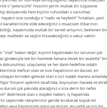
tık yıkılmaz bir otoriteye dönüştüğünü, hayatınıza muazzam
artık o “yetersizlik” hissinin yerini mutlak bir özgüvene
oloji dünyasında hem kişinin ruhundaki o sarsılmaz
hayatın size sunduğu o “nadir ve heybetli” fırsatları, yani
st karakterinizle elde edeceğiniz o muazzam itibarınızı
bittiği, hayatınızda mutlak bir servet artışının, beklenen bi
kadar muktedir ve seçkin hissedeceğiniz o vakur vaktin
 “inat” haberi değil, kişinin hayatındaki bir sorunun çok
az gövdesiyle tek bir hamlede kenara itecek bir asaletle” bi
in o dokunulmaz, ulaşılamaz ve her daim hedefine odaklı
kterinize meftun olan ve size hayatınızın en dürüst, en
ı kollayan birinden gelecek olan o sizi maddi-manevi anlamda
 figür fincanın aydınlık tarafında, boynuzları havada ve etraf
bu durum çok yakında alacağınız o size derin bir nefes
ım” dedirtecek olan o müjdeli haberi, iş hayatında
z sayesinde rakiplerinizi geride bırakarak büyük bir
aferi veya hayatınızda aşkın en dürüst, en sadık ve sizi bir