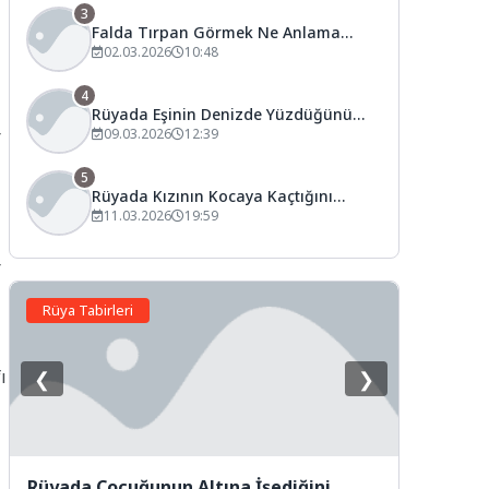
3
Falda Tırpan Görmek Ne Anlama
Gelir?
02.03.2026
10:48
4
Rüyada Eşinin Denizde Yüzdüğünü
r
Görmek Ne Anlama Gelir?
09.03.2026
12:39
5
Rüyada Kızının Kocaya Kaçtığını
Görmek Ne Anlama Gelir?
11.03.2026
19:59
r
Rüya Tabirleri
ı
❮
❯
Rüyada Çocuğunun Altına İşediğini