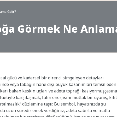
ama Gelir?
oğa Görmek Ne Anlama
nsal gücü ve kadersel bir direnci simgeleyen detayları
rinde veya tabağın hane dışı büyük kazanımları temsil eden
yukarı bakan keskin uçları ve adeta toprağı kazıyormuşçasına
lüetiyle karşılaşmak, falın enerjisini mutlak bir uyanış, kilit
rsılmazlık” düzlemine taşır. Bu sembol, hayatınızda şu
nda uzun süredir emek verdiğiniz, adeta sabırla ve inatla