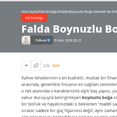
Ana Sayfa
Fal Sözlüğü
Falda Boynuzlu Boğa Görmek Ne Anl
Fal Sözlüğü
Falda Boynuzlu B
Führer
05 Mar 2026 20:22
0
60
Kahve telvelerinin o en kudretli, mutlak bir fina
arasında, genellikle fincanın en sağlam zeminle
o net alanında o karakteristik eğik baş yapısı, 
vakur duruşuyla belirginleşen
boynuzlu boğa
si
bir bolluk ve hayatınızdaki o beklenen “maddi sa
sıralar sadece bir güç figürünü değil, aynı zama