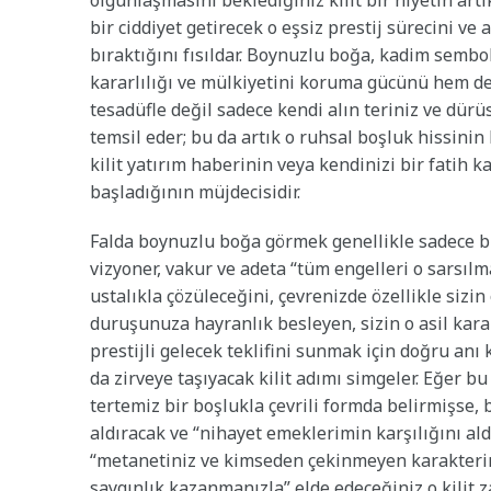
olgunlaşmasını beklediğiniz kilit bir niyetin ar
bir ciddiyet getirecek o eşsiz prestij sürecini ve 
bıraktığını fısıldar. Boynuzlu boğa, kadim semb
kararlılığı ve mülkiyetini koruma gücünü hem de 
tesadüfle değil sadece kendi alın teriniz ve dürü
temsil eder; bu da artık o ruhsal boşluk hissinin 
kilit yatırım haberinin veya kendinizi bir fatih 
başladığının müjdecisidir.
Falda boynuzlu boğa görmek genellikle sadece bir
vizyoner, vakur ve adeta “tüm engelleri o sarsılm
ustalıkla çözüleceğini, çevrenizde özellikle siz
duruşunuza hayranlık besleyen, sizin o asil kara
prestijli gelecek teklifini sunmak için doğru an
da zirveye taşıyacak kilit adımı simgeler. Eğer bu
tertemiz bir boşlukla çevrili formda belirmişse, 
aldıracak ve “nihayet emeklerimin karşılığını ald
“metanetiniz ve kimseden çekinmeyen karakterini
saygınlık kazanmanızla” elde edeceğiniz o kilit z