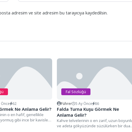
posta adresim ve site adresim bu tarayıcıya kaydedilsin.
ğü
Fal Sözlüğü
y Önce
62
Führer
5 Ay Önce
86
Görmek Ne Anlama Gelir?
Falda Turna Kuşu Görmek Ne
nin o en hafif, genellikle
Anlama Gelir?
ormuş gibi ince bir kavisle
Kahve telvelerinin o en zarif, uzun boyunl
ve adeta gökyüzünde süzülürken bir dua
gibi duran...