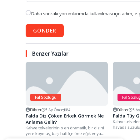
Daha sonraki yorumlarımda kullanılması için adım, e-
GÖNDER
Benzer Yazılar
Fal Sözlüğü
Fal Sözlü
Führer
5 Ay Önce
84
Führer
5 A
Falda Diz Çöken Erkek Görmek Ne
Falda Tüy 
Anlama Gelir?
Kahve telveleri
havada süzülüy
Kahve telvelerinin o en dramatik, bir dizini
duran ve uç...
yere koymuş, başı hafifçe öne eğik veya
ellerini...