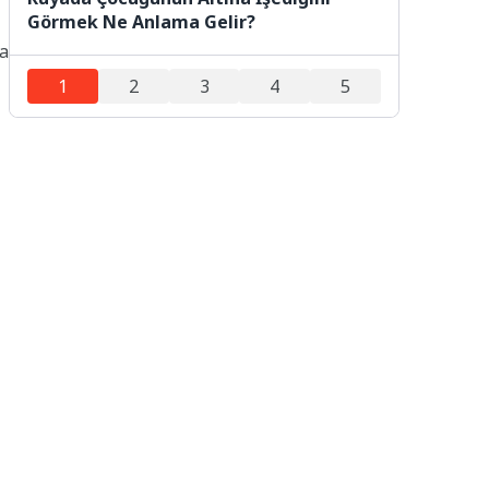
Görmek Ne Anlama Gelir?
la
1
2
3
4
5